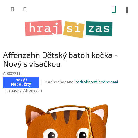
Přejít
NÁKUP
na
obsah
KOŠÍK
Affenzahn Dětský batoh kočka -
Nový s visačkou
A0002211
Nový /
Průměrné
Neohodnoceno
Podrobnosti hodnocení
Nepoužitý
hodnocení
Značka:
Affenzahn
produktu
je
0,0
z
5
hvězdiček.