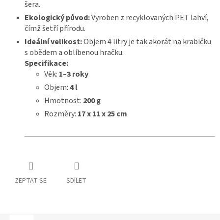
šera.
Ekologický původ:
Vyroben z recyklovaných PET lahví,
čímž šetří přírodu.
Ideální velikost:
Objem 4 litry je tak akorát na krabičku
s obědem a oblíbenou hračku.
Specifikace:
Věk:
1–3 roky
Objem:
4 l
Hmotnost:
200 g
Rozměry:
17 x 11 x 25 cm
ZEPTAT SE
SDÍLET