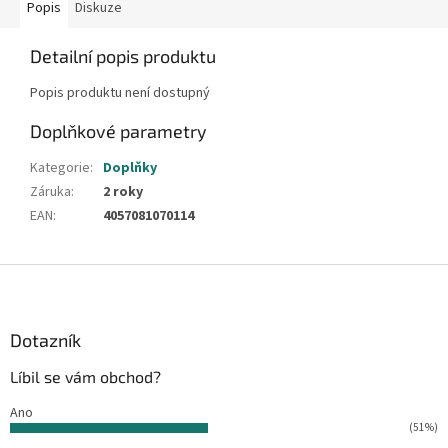
Popis
Diskuze
Detailní popis produktu
Popis produktu není dostupný
Doplňkové parametry
Kategorie
:
Doplňky
Záruka
:
2 roky
EAN
:
4057081070114
Z
á
p
a
Dotazník
t
Líbil se vám obchod?
í
Ano
(51%)