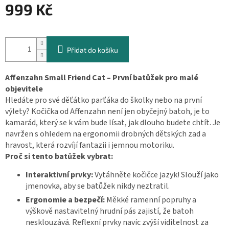
999 Kč
Měrná
cena:
Přidat do košíku
Affenzahn Small Friend Cat – První batůžek pro malé
objevitele
Hledáte pro své děťátko parťáka do školky nebo na první
výlety? Kočička od Affenzahn není jen obyčejný batoh, je to
kamarád, který se k vám bude lísat, jak dlouho budete chtít. Je
navržen s ohledem na ergonomii drobných dětských zad a
hravost, která rozvíjí fantazii i jemnou motoriku.
Proč si tento batůžek vybrat:
Interaktivní prvky:
Vytáhněte kočičce jazyk! Slouží jako
jmenovka, aby se batůžek nikdy neztratil.
Ergonomie a bezpečí:
Měkké ramenní popruhy a
výškově nastavitelný hrudní pás zajistí, že batoh
nesklouzává. Reflexní prvky navíc zvýší viditelnost za