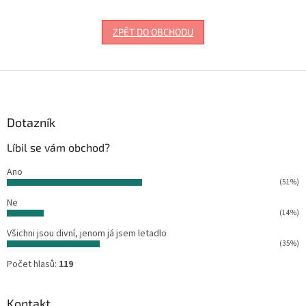
ZPĚT DO OBCHODU
Z
á
p
a
Dotazník
t
Líbil se vám obchod?
í
Ano
(51%)
Ne
(14%)
Všichni jsou divní, jenom já jsem letadlo
(35%)
Počet hlasů:
119
Kontakt