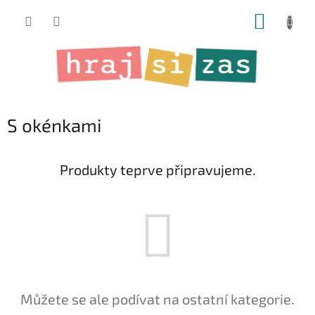
Přejít
NÁKUP
na
obsah
KOŠÍK
S okénkami
Produkty teprve připravujeme.
Můžete se ale podívat na ostatní kategorie.