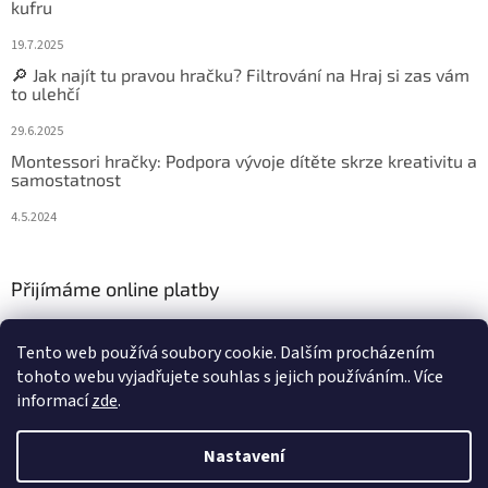
kufru
19.7.2025
🔎 Jak najít tu pravou hračku? Filtrování na Hraj si zas vám
to ulehčí
29.6.2025
Montessori hračky: Podpora vývoje dítěte skrze kreativitu a
samostatnost
4.5.2024
Přijímáme online platby
Tento web používá soubory cookie. Dalším procházením
tohoto webu vyjadřujete souhlas s jejich používáním.. Více
informací
zde
.
Vytvořil Shoptet
Nastavení