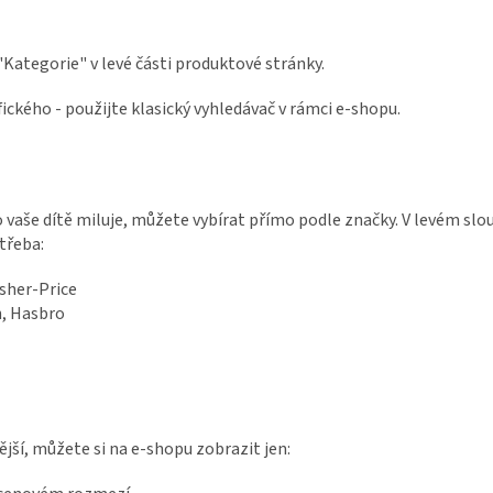
i "Kategorie" v levé části produktové stránky.
ického - použijte klasický vyhledávač v rámci e-shopu.
o vaše dítě miluje, můžete vybírat přímo podle značky. V levém slo
 třeba:
sher-Price
h, Hasbro
jší, můžete si na e-shopu zobrazit jen: