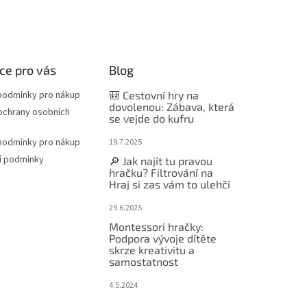
ce pro vás
Blog
podmínky pro nákup
🎒 Cestovní hry na
dovolenou: Zábava, která
ochrany osobních
se vejde do kufru
podmínky pro nákup
19.7.2025
í podmínky
🔎 Jak najít tu pravou
hračku? Filtrování na
Hraj si zas vám to ulehčí
29.6.2025
Montessori hračky:
Podpora vývoje dítěte
skrze kreativitu a
samostatnost
4.5.2024