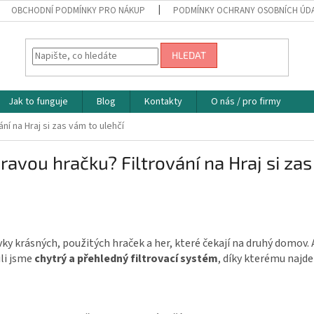
OBCHODNÍ PODMÍNKY PRO NÁKUP
PODMÍNKY OCHRANY OSOBNÍCH ÚD
HLEDAT
Jak to funguje
Blog
Kontakty
O nás / pro firmy
ání na Hraj si zas vám to ulehčí
 pravou hračku? Filtrování na Hraj si za
ky krásných, použitých hraček a her, které čekají na druhý domov
ili jsme
chytrý a přehledný filtrovací systém
, díky kterému najde