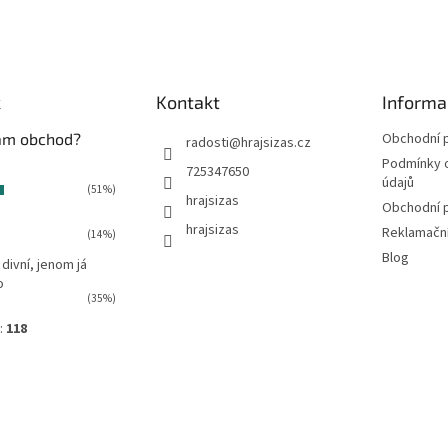
k
Kontakt
Informa
vám obchod?
Obchodní 
radosti
@
hrajsizas.cz
Podmínky 
725347650
údajů
(51%)
hrajsizas
Obchodní 
hrajsizas
Reklamačn
(14%)
Blog
 divní, jenom já
o
(35%)
:
118