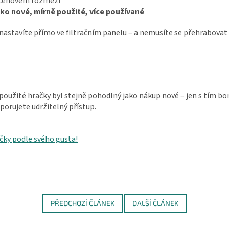
m cenovém rozmezí
ako nové, mírně použité, více používané
astavíte přímo ve filtračním panelu – a nemusíte se přehrabovat 
 použité hračky byl stejně pohodlný jako nákup nové – jen s tím bo
orujete udržitelný přístup.
čky podle svého gusta!
PŘEDCHOZÍ ČLÁNEK
DALŠÍ ČLÁNEK