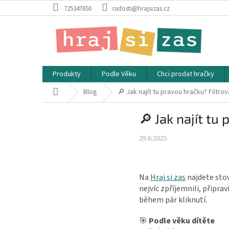
Přejít
725347650
radosti@hrajsizas.cz
na
obsah
Produkty
Podle Věku
Chci prodat hračky
Domů
Blog
🔎 Jak najít tu pravou hračku? Filtrov
🔎 Jak najít tu
29.6.2025
Na
Hraj si zas
najdete stov
nejvíc zpříjemnili, připrav
během pár kliknutí.
🎯
Podle věku dítěte