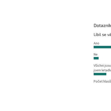
á
p
a
t
Dotazní
í
Líbil se 
Ano
Ne
Všichni jsou
jsem letadl
Počet hlasů