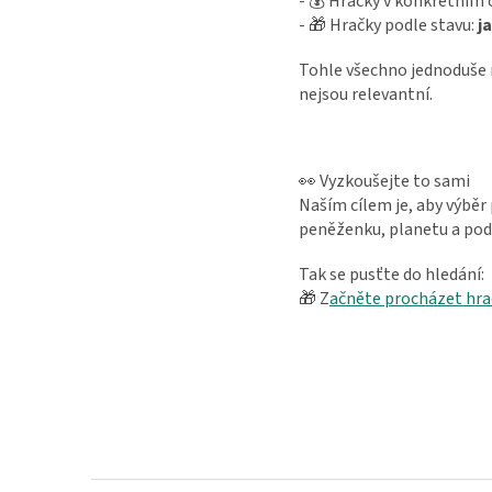
- 💰 Hračky v konkrétní
- 🎁 Hračky podle stavu:
j
Tohle všechno jednoduše n
nejsou relevantní.
👀 Vyzkoušejte to sami
Naším cílem je, aby výběr
peněženku, planetu a podp
Tak se pusťte do hledání:
🎁 Z
ačněte procházet hra
Z