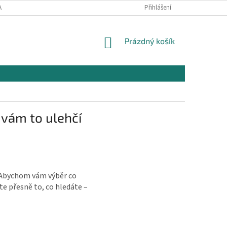
AJŮ
OBCHODNÍ PODMÍNKY PRO NÁKUP
Přihlášení
REKLAMAČNÍ PODMÍNKY
NÁKUPNÍ
Prázdný košík
KOŠÍK
s vám to ulehčí
. Abychom vám výběr co
te přesně to, co hledáte –