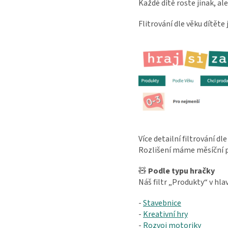
Každé dítě roste jinak, al
Flitrování dle věku dítěte
Více detailní filtrování dl
Rozlišení máme měsíční pr
🧸
Podle typu hračky
Náš filtr „Produkty“ v hl
-
Stavebnice
-
Kreativní hry
-
Rozvoj motoriky