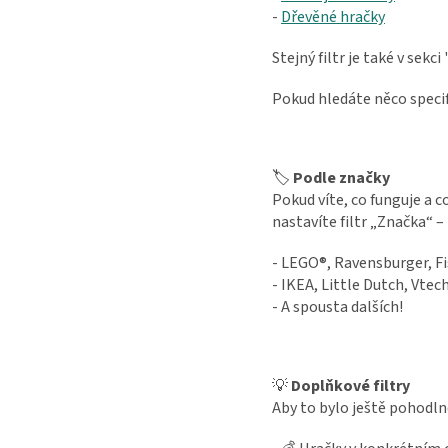
-
Dřevěné hračky
Stejný filtr je také v sekc
Pokud hledáte něco specif
🏷️
Podle značky
Pokud víte, co funguje a c
nastavíte filtr „Značka“ –
- LEGO®, Ravensburger, Fi
- IKEA, Little Dutch, Vtec
- A spousta dalších!
💡
Doplňkové filtry
Aby to bylo ještě pohodlně