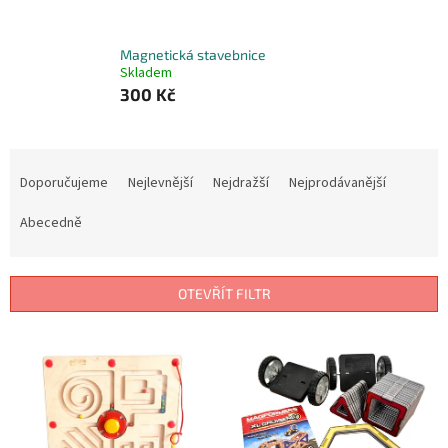
Magnetická stavebnice
Skladem
300 Kč
Ř
a
Doporučujeme
Nejlevnější
Nejdražší
Nejprodávanější
z
e
Abecedně
n
í
p
OTEVŘÍT FILTR
r
o
V
d
ý
u
p
k
i
t
s
ů