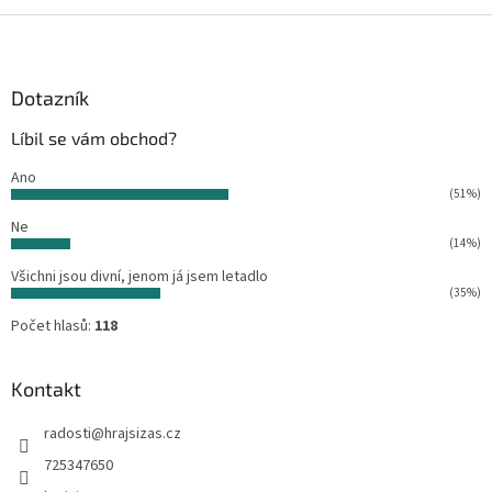
v
l
Z
á
á
d
p
a
a
Dotazník
c
t
í
Líbil se vám obchod?
í
p
r
Ano
v
(51%)
k
Ne
y
(14%)
v
ý
Všichni jsou divní, jenom já jsem letadlo
p
(35%)
i
Počet hlasů:
118
s
u
Kontakt
radosti
@
hrajsizas.cz
725347650