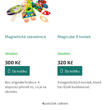
Magnetická stavebnice
Magicube 9 kostek
Skladem
Skladem
300 Kč
320 Kč
Do košíku
Do košíku
Bez originální krabice. K
9 magnetických kostek, které
dispozici přesně to, co je na
lze různě kombinovat.
obrázku.
4
položek celkem
O