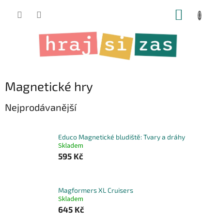
Přejít
NÁKUP
na
obsah
KOŠÍK
Magnetické hry
Nejprodávanější
Educo Magnetické bludiště: Tvary a dráhy
Skladem
595 Kč
Magformers XL Cruisers
Skladem
645 Kč