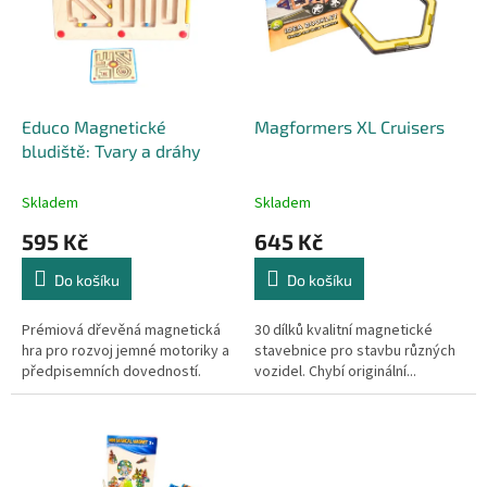
p
r
o
d
u
k
Educo Magnetické
Magformers XL Cruisers
t
bludiště: Tvary a dráhy
ů
Skladem
Skladem
595 Kč
645 Kč
Do košíku
Do košíku
Prémiová dřevěná magnetická
30 dílků kvalitní magnetické
hra pro rozvoj jemné motoriky a
stavebnice pro stavbu různých
předpisemních dovedností.
vozidel. Chybí originální...