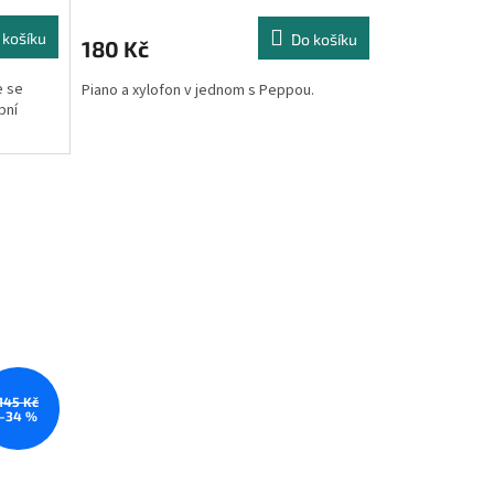
 košíku
Do košíku
180 Kč
e se
Piano a xylofon v jednom s Peppou.
bní
145 Kč
–34 %