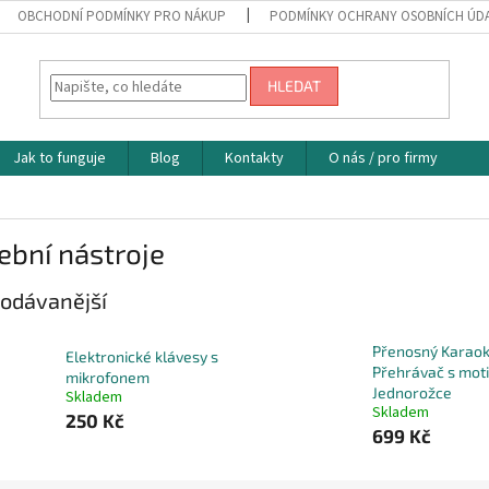
OBCHODNÍ PODMÍNKY PRO NÁKUP
PODMÍNKY OCHRANY OSOBNÍCH ÚD
HLEDAT
Jak to funguje
Blog
Kontakty
O nás / pro firmy
ební nástroje
odávanější
Přenosný Karao
Elektronické klávesy s
Přehrávač s mot
mikrofonem
Jednorožce
Skladem
Skladem
250 Kč
699 Kč