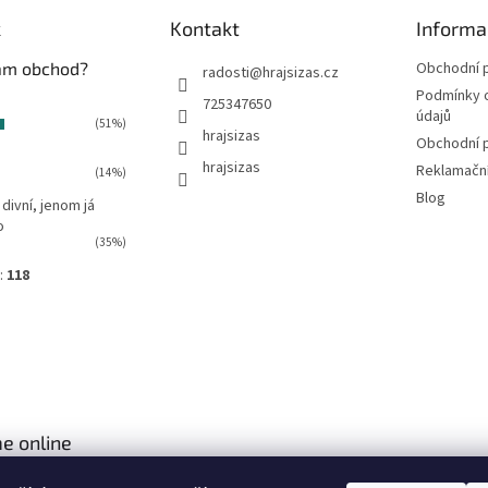
v
k
Kontakt
Informa
ý
p
vám obchod?
Obchodní 
i
radosti
@
hrajsizas.cz
s
Podmínky 
725347650
u
údajů
(51%)
hrajsizas
Obchodní 
hrajsizas
Reklamačn
(14%)
Blog
 divní, jenom já
o
(35%)
:
118
e online