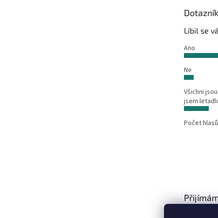
t
Dotazní
í
Líbil se 
Ano
Ne
Všichni jsou
jsem letadl
Počet hlasů
Přijímám
platby