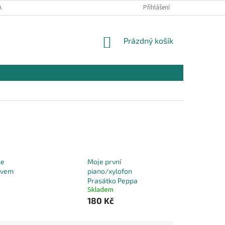
AJŮ
OBCHODNÍ PODMÍNKY PRO NÁKUP
Přihlášení
REKLAMAČNÍ PODMÍNKY
NÁKUPNÍ
Prázdný košík
KOŠÍK
ke
Moje první
ivem
piano/xylofon
Prasátko Peppa
Skladem
180 Kč