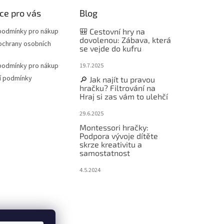
ce pro vás
Blog
podmínky pro nákup
🎒 Cestovní hry na
dovolenou: Zábava, která
ochrany osobních
se vejde do kufru
podmínky pro nákup
19.7.2025
í podmínky
🔎 Jak najít tu pravou
hračku? Filtrování na
Hraj si zas vám to ulehčí
29.6.2025
Montessori hračky:
Podpora vývoje dítěte
skrze kreativitu a
samostatnost
4.5.2024