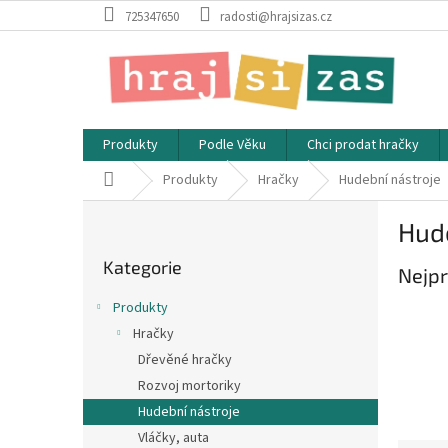
Přejít
725347650
radosti@hrajsizas.cz
na
obsah
Produkty
Podle Věku
Chci prodat hračky
Domů
Produkty
Hračky
Hudební nástroje
P
Hud
o
Přeskočit
s
Kategorie
kategorie
Nejpr
t
r
Produkty
a
Hračky
n
Dřevěné hračky
n
í
Rozvoj mortoriky
p
Hudební nástroje
a
Vláčky, auta