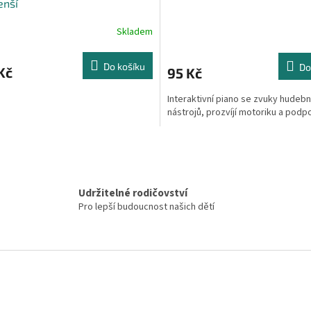
enší
Skladem
Do košíku
Do
Kč
95 Kč
Interaktivní piano se zvuky hudebn
nástrojů, prozvíjí motoriku a podpo
O
v
l
á
Udržitelné rodičovství
d
Pro lepší budoucnost našich dětí
a
c
í
p
r
v
k
y