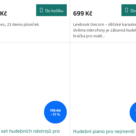
Do košíku
Do
 Kč
699 Kč
ves, 23 demo písniček.
Lexibook Unicorn – dětské karaok
dvěma mikrofony je zábavná hude
hračka pro malé...
175 Kč
–11 %
 set hudebních nástrojů pro
Hudební piano pro nejmenší