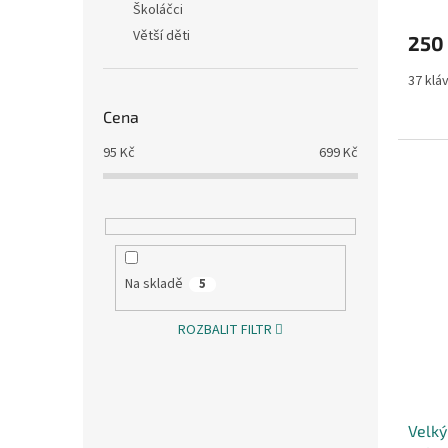
Školáčci
Větší děti
250
37 klá
Cena
95
Kč
699
Kč
Na skladě
5
ROZBALIT FILTR
Velký