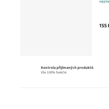
nejm
155 
Kontrola přijímaných produktů
Vše 100% funkční
Z
á
p
a