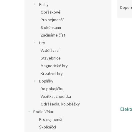
Ř
n
Knihy
a
e
Dopor
Obrázkové
z
l
e
Pro nejmenší
V
n
S okénkami
ý
í
Začínáme číst
p
p
Hry
i
r
Vzdělávací
s
o
p
Stavebnice
d
r
u
Magnetické hry
o
k
Kreativní hry
d
t
Doplňky
u
ů
Do pokojíčku
k
Vozítka, chodítka
t
ů
Odrážedla, koloběžky
Elekt
Podle Věku
Pro nejmenší
Školkáčci