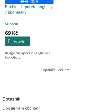
89 Kč
–22 %
Ritchie - leporelo anglicky
/ španělsky
Skladem
69 Kč
Do košíku
Bilingvinní leporelo - anglicky /
španělsky.
9
položek celkem
O
v
l
Z
á
á
d
p
a
a
Dotazník
c
t
í
Líbil se vám obchod?
í
p