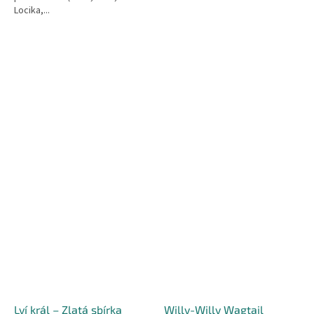
Locika,...
Lví král – Zlatá sbírka
Willy-Willy Wagtail