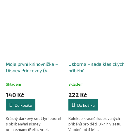
Moje první knihovnička –
Usborne – sada klasických
Disney Princezny (4
příběhů
knížky)
Skladem
Skladem
140 Kč
222 Kč
Do košíku
Do košíku
Krásný dárkový set čtyř leporel
Kolekce krásně ilustrovaných
s oblíbenými Disney
příběhů pro děti. 9 knih v setu.
princeznami (Bella, Ariel,
Vhodné od 4 let....