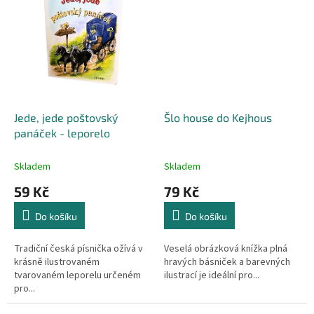
Jede, jede poštovský
Šlo house do Kejhous
panáček - leporelo
Skladem
Skladem
59 Kč
79 Kč
Do košíku
Do košíku
Tradiční česká písnička ožívá v
Veselá obrázková knížka plná
krásně ilustrovaném
hravých básniček a barevných
tvarovaném leporelu určeném
ilustrací je ideální pro...
pro...