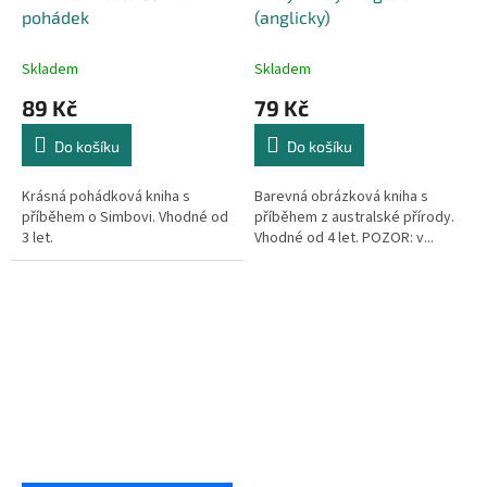
pohádek
(anglicky)
Skladem
Skladem
89 Kč
79 Kč
Do košíku
Do košíku
Krásná pohádková kniha s
Barevná obrázková kniha s
příběhem o Simbovi. Vhodné od
příběhem z australské přírody.
3 let.
Vhodné od 4 let. POZOR: v...