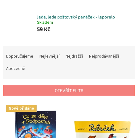
Jede, jede poštovský panáček - leporelo
Skladem
59 Kč
Ř
a
Doporučujeme
Nejlevnější
Nejdražší
Nejprodávanější
z
e
Abecedně
n
í
p
OTEVŘÍT FILTR
r
o
V
Nově přidáno
d
ý
u
p
k
i
t
s
ů