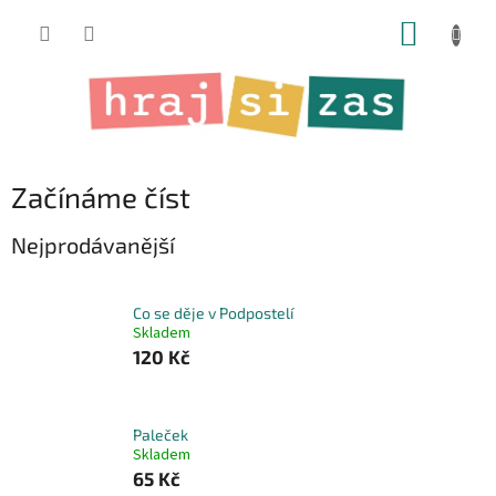
Přejít
NÁKUP
na
obsah
KOŠÍK
Začínáme číst
Nejprodávanější
Co se děje v Podpostelí
Skladem
120 Kč
Paleček
Skladem
65 Kč