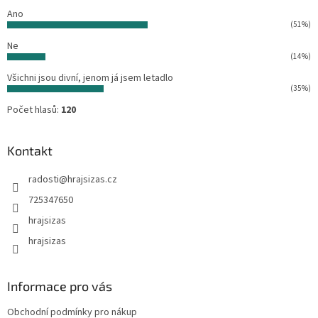
r
Ano
v
(51%)
k
Ne
y
(14%)
v
ý
Všichni jsou divní, jenom já jsem letadlo
p
(35%)
i
Počet hlasů:
120
s
u
Kontakt
radosti
@
hrajsizas.cz
725347650
hrajsizas
hrajsizas
Informace pro vás
Obchodní podmínky pro nákup