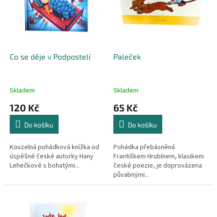
p
r
o
d
u
k
Co se děje v Podpostelí
Paleček
t
ů
Skladem
Skladem
120 Kč
65 Kč
Do košíku
Do košíku
Kouzelná pohádková knížka od
Pohádka přebásněná
úspěšné české autorky Hany
Františkem Hrubínem, klasikem
Lehečkové s bohatými...
české poezie, je doprovázena
půvabnými...