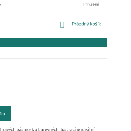
AJŮ
OBCHODNÍ PODMÍNKY PRO NÁKUP
Přihlášení
REKLAMAČNÍ PODMÍNKY
NÁKUPNÍ
Prázdný košík
KOŠÍK
íku
ravých básniček a barevných ilustrací je ideální