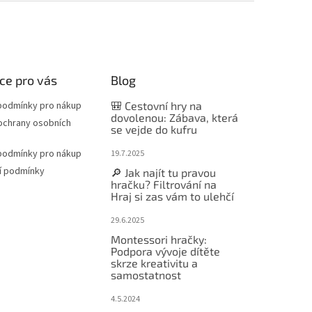
ce pro vás
Blog
podmínky pro nákup
🎒 Cestovní hry na
dovolenou: Zábava, která
ochrany osobních
se vejde do kufru
podmínky pro nákup
19.7.2025
í podmínky
🔎 Jak najít tu pravou
hračku? Filtrování na
Hraj si zas vám to ulehčí
29.6.2025
Montessori hračky:
Podpora vývoje dítěte
skrze kreativitu a
samostatnost
4.5.2024