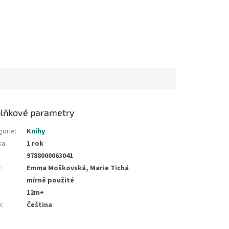
lňkové parametry
gorie
:
Knihy
ka
:
1 rok
9788000063041
r
:
Emma Moškovská, Marie Tichá
mírně použité
12m+
k
:
Čeština