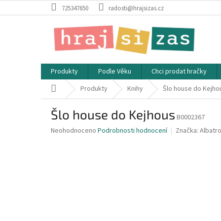
Přejít
725347650
radosti@hrajsizas.cz
na
obsah
Produkty
Podle Věku
Chci prodat hračky
Domů
Produkty
Knihy
Šlo house do Kejho
Šlo house do Kejhous
B0002367
Průměrné
Neohodnoceno
Podrobnosti hodnocení
Značka:
Albatr
hodnocení
produktu
je
0,0
z
5
hvězdiček.