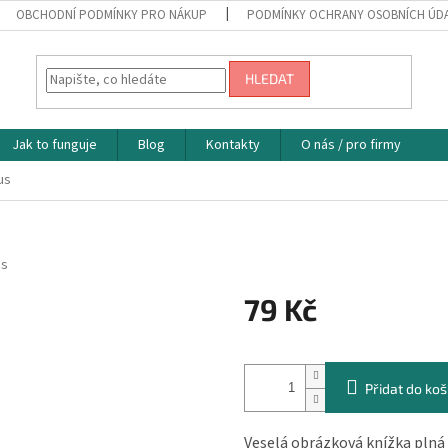
OBCHODNÍ PODMÍNKY PRO NÁKUP
PODMÍNKY OCHRANY OSOBNÍCH ÚD
HLEDAT
Jak to funguje
Blog
Kontakty
O nás / pro firmy
us
os
79 Kč
Měrná
cena:
Přidat do koš
Veselá obrázková knížka plná h