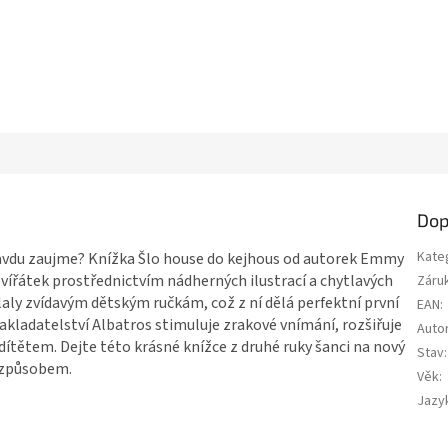
Dop
Kate
ravdu zaujme? Knížka Šlo house do kejhous od autorek Emmy
vířátek prostřednictvím nádherných ilustrací a chytlavých
Záru
laly zvídavým dětským ručkám, což z ní dělá perfektní první
EAN
:
nakladatelství Albatros stimuluje zrakové vnímání, rozšiřuje
Auto
ítětem. Dejte této krásné knížce z druhé ruky šanci na nový
Stav
:
 způsobem.
Věk
:
Jazy