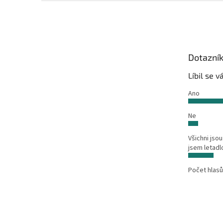
Z
á
p
a
t
Dotazní
í
Líbil se 
Ano
Ne
Všichni jsou
jsem letadl
Počet hlasů