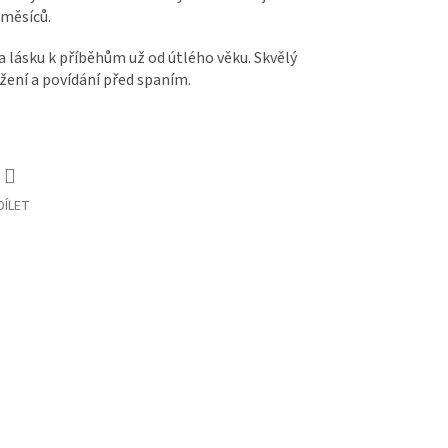
 měsíců.
a lásku k příběhům už od útlého věku. Skvělý
žení a povídání před spaním.
DÍLET