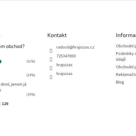
k
Kontakt
Informa
vám obchod?
Obchodní 
radosti
@
hrajsizas.cz
Podmínky 
725347650
údajů
(51%)
hrajsizas
Obchodní 
hrajsizas
Reklamačn
(14%)
Blog
 divní, jenom já
o
(35%)
:
120