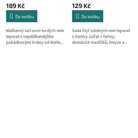
189 Kč
129 Kč
Do košíku
Do košíku
Nádherný set osmi tvrdých mini
Sada čtyř odolných mini leporel
leporel s nejoblíbenějšími
s motivy zvířat z farmy,
pohádkovými hrdiny od Walta...
domácích mazlíčků, hmyzu a...