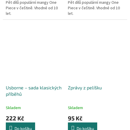
Pět dílů populární mangy One
Pět dílů populární mangy One
Piece v češtině. Vhodné od 10
Piece v češtině. Vhodné od 10
let.
let.
Usborne – sada klasických
Zprávy z pelíšku
příběhů
Skladem
Skladem
222 Kč
95 Kč
Do košíku
Do košíku