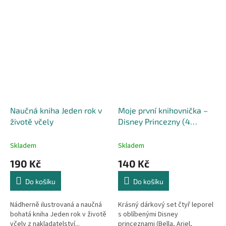
Naučná kniha Jeden rok v
Moje první knihovnička –
životě včely
Disney Princezny (4
knížky)
Skladem
Skladem
190 Kč
140 Kč
Do košíku
Do košíku
Nádherně ilustrovaná a naučná
Krásný dárkový set čtyř leporel
bohatá kniha Jeden rok v životě
s oblíbenými Disney
včely z nakladatelství...
princeznami (Bella, Ariel,