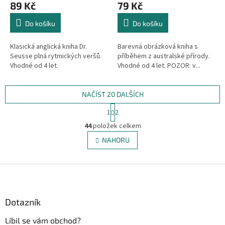
89 Kč
79 Kč
Do košíku
Do košíku
Klasická anglická kniha Dr.
Barevná obrázková kniha s
Seusse plná rytmických veršů.
příběhem z australské přírody.
Vhodné od 4 let.
Vhodné od 4 let. POZOR: v...
NAČÍST 20 DALŠÍCH
S
1
2
t
O
r
44
položek celkem
v
á
l
NAHORU
n
á
k
d
o
v
Z
a
á
c
á
n
í
p
í
p
a
Dotazník
r
t
v
Líbil se vám obchod?
í