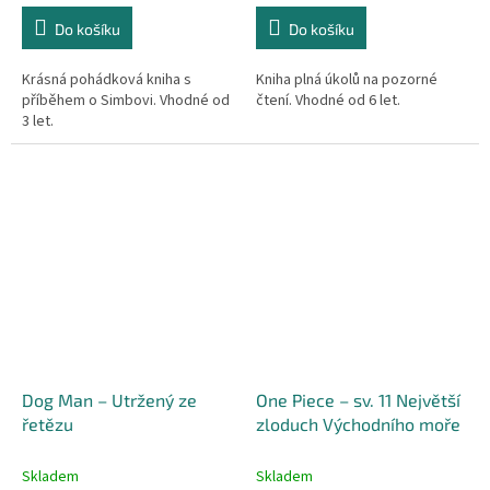
Do košíku
Do košíku
Krásná pohádková kniha s
Kniha plná úkolů na pozorné
příběhem o Simbovi. Vhodné od
čtení. Vhodné od 6 let.
3 let.
Dog Man – Utržený ze
One Piece – sv. 11 Největší
řetězu
zloduch Východního moře
Skladem
Skladem