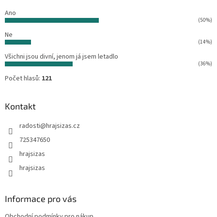
k
y
Ano
v
(50%)
ý
Ne
p
(14%)
i
s
Všichni jsou divní, jenom já jsem letadlo
u
(36%)
Počet hlasů:
121
Kontakt
radosti
@
hrajsizas.cz
725347650
hrajsizas
hrajsizas
Informace pro vás
Obchodní podmínky pro nákup