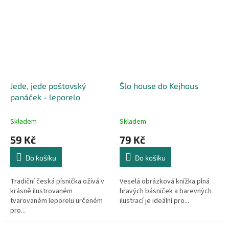
Jede, jede poštovský
Šlo house do Kejhous
panáček - leporelo
Skladem
Skladem
59 Kč
79 Kč
Do košíku
Do košíku
Tradiční česká písnička ožívá v
Veselá obrázková knížka plná
krásně ilustrovaném
hravých básniček a barevných
tvarovaném leporelu určeném
ilustrací je ideální pro...
pro...