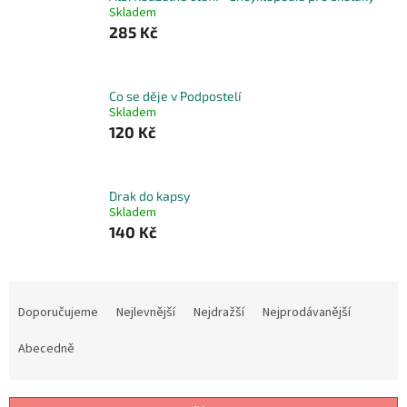
Skladem
285 Kč
Co se děje v Podpostelí
Skladem
120 Kč
Drak do kapsy
Skladem
140 Kč
Ř
a
Doporučujeme
Nejlevnější
Nejdražší
Nejprodávanější
z
e
Abecedně
n
í