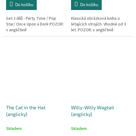
Do košíku
Do košíku
Set 3 dílů - Party Time / Pop
Klasická obrázková kniha o
Star/ Once Upon a Dork POZOR:
létajících strojích. Vhodné od 3
v angličtině
let. POZOR: v angličtině
The Cat in the Hat
Willy-Willy Wagtail
(anglicky)
(anglicky)
Skladem
Skladem