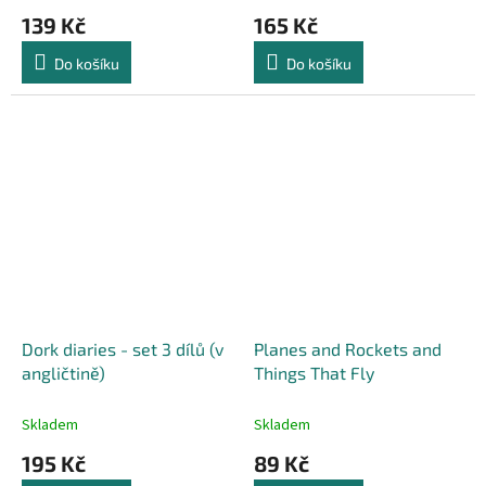
139 Kč
165 Kč
Do košíku
Do košíku
Dork diaries - set 3 dílů (v
Planes and Rockets and
angličtině)
Things That Fly
Skladem
Skladem
195 Kč
89 Kč