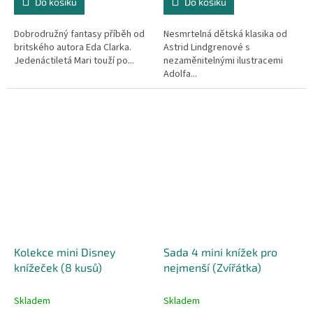
Do košíku
Do košíku
Dobrodružný fantasy příběh od
Nesmrtelná dětská klasika od
britského autora Eda Clarka.
Astrid Lindgrenové s
Jedenáctiletá Mari touží po...
nezaměnitelnými ilustracemi
Adolfa...
Kolekce mini Disney
Sada 4 mini knížek pro
knížeček (8 kusů)
nejmenší (Zvířátka)
Skladem
Skladem