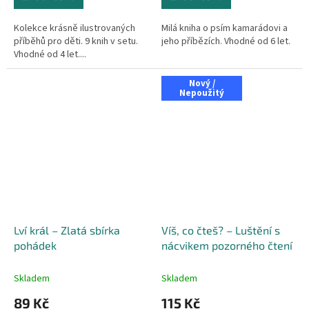
Kolekce krásně ilustrovaných
Milá kniha o psím kamarádovi a
příběhů pro děti. 9 knih v setu.
jeho příbězích. Vhodné od 6 let.
Vhodné od 4 let....
Nový /
Nepoužitý
Lví král – Zlatá sbírka
Víš, co čteš? – Luštění s
pohádek
nácvikem pozorného čtení
Skladem
Skladem
89 Kč
115 Kč