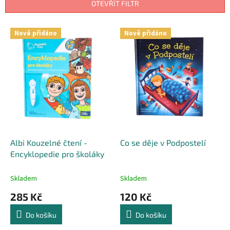
p
OTEVŘÍT FILTR
r
o
V
Nově přidáno
Nově přidáno
d
ý
u
p
k
i
t
s
ů
p
r
o
d
u
k
Albi Kouzelné čtení -
Co se děje v Podpostelí
t
Encyklopedie pro školáky
ů
Skladem
Skladem
285 Kč
120 Kč
Do košíku
Do košíku