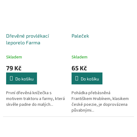
Dřevěné provlékací
Paleček
leporelo Farma
Skladem
Skladem
79 Kč
65 Kč
Do košíku
Do košíku
První dřevěná knížečka s
Pohádka přebásněná
motivem traktoru a farmy, která
Františkem Hrubínem, klasikem
skvěle padne do malých...
české poezie, je doprovázena
půvabnými...