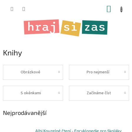
Přejít
NÁKUP
na
obsah
KOŠÍK
Knihy
Obrázkové
Pro nejmenší
S okénkami
Začínáme číst
Nejprodávanější
Albi Kouzelné čtení - Encyklopedie pro školáky