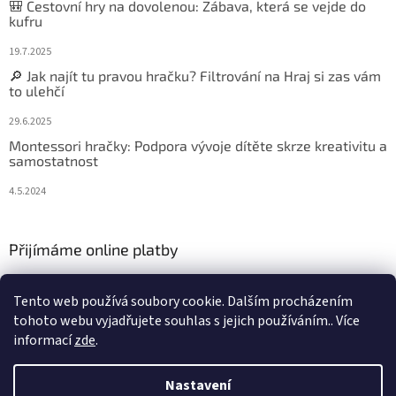
🎒 Cestovní hry na dovolenou: Zábava, která se vejde do
kufru
19.7.2025
🔎 Jak najít tu pravou hračku? Filtrování na Hraj si zas vám
to ulehčí
29.6.2025
Montessori hračky: Podpora vývoje dítěte skrze kreativitu a
samostatnost
4.5.2024
Přijímáme online platby
Tento web používá soubory cookie. Dalším procházením
tohoto webu vyjadřujete souhlas s jejich používáním.. Více
informací
zde
.
Vytvořil Shoptet
Nastavení