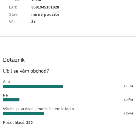
Záruka
:
1 rok
EAN
:
8591945101928
Stav
:
mírně použité
Věk
:
3+
Z
á
p
a
Dotazník
t
Líbil se vám obchod?
í
Ano
(51%)
Ne
(14%)
Všichni jsou divní, jenom já jsem letadlo
(35%)
Počet hlasů:
120