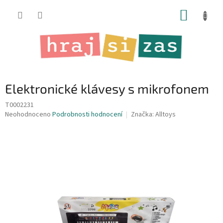
Přejít
NÁKUP
na
obsah
KOŠÍK
Elektronické klávesy s mikrofonem
T0002231
Průměrné
Neohodnoceno
Podrobnosti hodnocení
Značka:
Alltoys
hodnocení
produktu
je
0,0
z
5
hvězdiček.