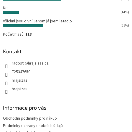
Ne
(14%)
Všichni jsou divní, jenom já jsem letadlo
(35%)
Počet hlasů:
118
Kontakt
radosti
@
hrajsizas.cz
725347650
hrajsizas
hrajsizas
Informace pro vás
Obchodní podmínky pro nákup
Podmínky ochrany osobních údajů