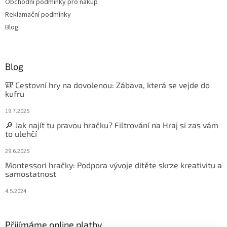
Obchodní podmínky pro nákup
Reklamační podmínky
Blog
Blog
🎒 Cestovní hry na dovolenou: Zábava, která se vejde do
kufru
19.7.2025
🔎 Jak najít tu pravou hračku? Filtrování na Hraj si zas vám
to ulehčí
29.6.2025
Montessori hračky: Podpora vývoje dítěte skrze kreativitu a
samostatnost
4.5.2024
Přijímáme online platby