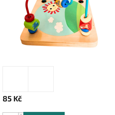
85 Kč
Měrná
cena: