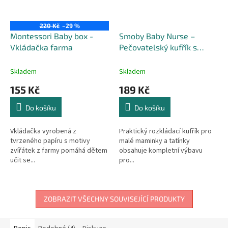
220 Kč
–29 %
Montessori Baby box -
Smoby Baby Nurse –
Vkládačka farma
Pečovatelský kufřík s
příslušenstvím
Skladem
Skladem
155 Kč
189 Kč
Do košíku
Do košíku
Vkládačka vyrobená z
Praktický rozkládací kufřík pro
tvrzeného papíru s motivy
malé maminky a tatínky
zvířátek z farmy pomáhá dětem
obsahuje kompletní výbavu
učit se...
pro...
ZOBRAZIT VŠECHNY SOUVISEJÍCÍ PRODUKTY