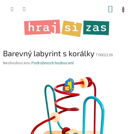
Přejít
NÁKUP
na
obsah
KOŠÍK
Barevný labyrint s korálky
T0002136
Průměrné
Neohodnoceno
Podrobnosti hodnocení
hodnocení
produktu
je
0,0
z
5
hvězdiček.