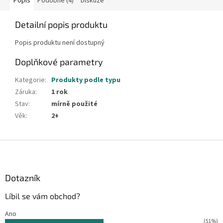
Popis
Podobné (4)
Diskuze
Detailní popis produktu
Popis produktu není dostupný
Doplňkové parametry
Kategorie
:
Produkty podle typu
Záruka
:
1 rok
Stav
:
mírně použité
Věk
:
2+
Z
á
p
a
Dotazník
t
Líbil se vám obchod?
í
Ano
(51%)