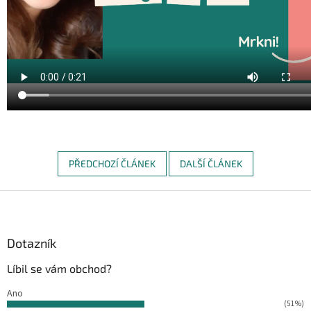
PŘEDCHOZÍ ČLÁNEK
DALŠÍ ČLÁNEK
Z
á
p
a
Dotazník
t
Líbil se vám obchod?
í
Ano
(51%)