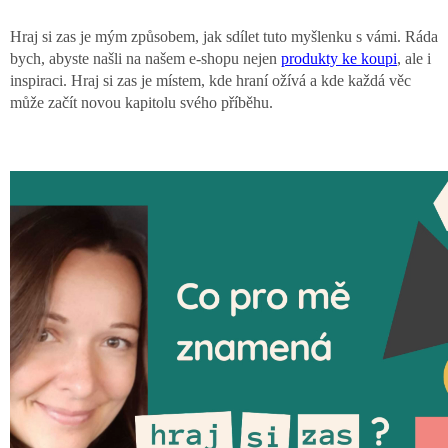
Hraj si zas je mým způsobem, jak sdílet tuto myšlenku s vámi. Ráda
bych, abyste našli na našem e-shopu nejen
produkty ke koupi
, ale i
inspiraci. Hraj si zas je místem, kde hraní ožívá a kde každá věc
může začít novou kapitolu svého příběhu.