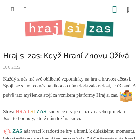
Přejít
NÁKUP
na
obsah
KOŠÍK
Hraj si zas: Když Hraní Znovu Ožívá
18.8.2023
Každý z nás má své oblíbené vzpomínky na hru a hravost dětství.
Spojit se s tím, co nás bavilo a co nám dodávalo radost, je úžasné. A
právě tato myšlenka stojí za vznikem platformy Hraj si zas.
Slova
HRAJ
SI
ZAS
jsou více než jen název našeho projektu.
Jsou to hodnoty, které nám leží na srdci...
ZAS
nás vrací k radosti ze hry a hraní, k důležitému momentu,