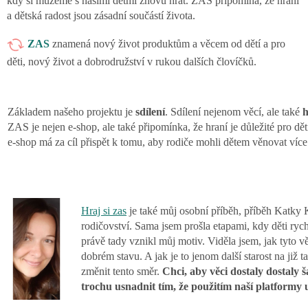
kdy si můžeme s našimi dětmi znovu hrát. ZAS připomíná, že hraní
a dětská radost jsou zásadní součástí života.
ZAS
znamená nový život produktům a věcem od dětí a pro
děti, nový život a dobrodružství v rukou dalších človíčků.
Základem našeho projektu je
sdílení
. Sdílení nejenom věcí, ale také
h
ZAS
je nejen e-shop, ale také připomínka, že hraní je důležité pro dět
e-shop má za cíl přispět k tomu, aby rodiče mohli dětem věnovat více
Hraj si zas
je také můj osobní příběh, příběh Katky 
rodičovství. Sama jsem prošla etapami, kdy děti rych
právě tady vznikl můj motiv. Viděla jsem, jak tyto věc
dobrém stavu. A jak je to jenom další starost na ji
změnit tento směr.
Chci, aby věci dostaly dostaly š
trochu usnadnit tím, že použitím naší platformy