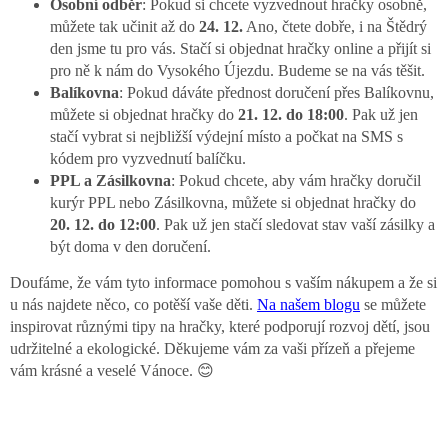
Osobní odběr
: Pokud si chcete vyzvednout hračky osobně,
můžete tak učinit až do
24. 12.
Ano, čtete dobře, i na Štědrý
den jsme tu pro vás. Stačí si objednat hračky online a přijít si
pro ně k nám do Vysokého Újezdu. Budeme se na vás těšit.
Balíkovna
: Pokud dáváte přednost doručení přes Balíkovnu,
můžete si objednat hračky do
21. 12. do 18:00
. Pak už jen
stačí vybrat si nejbližší výdejní místo a počkat na SMS s
kódem pro vyzvednutí balíčku.
PPL a Zásilkovna
: Pokud chcete, aby vám hračky doručil
kurýr PPL nebo Zásilkovna, můžete si objednat hračky do
20. 12. do 12:00
. Pak už jen stačí sledovat stav vaší zásilky a
být doma v den doručení.
Doufáme, že vám tyto informace pomohou s vaším nákupem a že si
u nás najdete něco, co potěší vaše děti.
Na našem blogu
se můžete
inspirovat různými tipy na hračky, které podporují rozvoj dětí, jsou
udržitelné a ekologické. Děkujeme vám za vaši přízeň a přejeme
vám krásné a veselé Vánoce. 😊