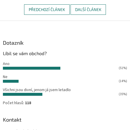
PŘEDCHOZÍ ČLÁNEK
DALŠÍ ČLÁNEK
Z
á
p
a
Dotazník
t
Líbil se vám obchod?
í
Ano
(51%)
Ne
(14%)
Všichni jsou divní, jenom já jsem letadlo
(35%)
Počet hlasů:
118
Kontakt