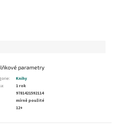
lňkové parametry
gorie
:
Knihy
ka
:
1 rok
9781421592114
mírně použité
12+