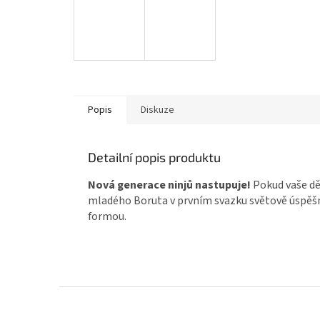
Popis
Diskuze
Detailní popis produktu
Nová generace ninjů nastupuje!
Pokud vaše dět
mladého Boruta v prvním svazku světově úspěšn
formou.
Z
á