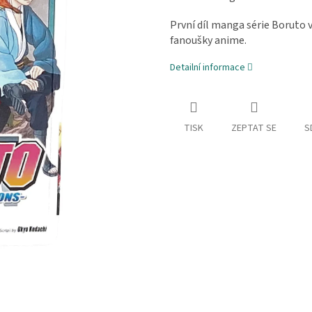
První díl manga série Boruto 
fanoušky anime.
Detailní informace
TISK
ZEPTAT SE
S