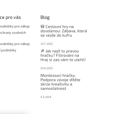
ce pro vás
Blog
podmínky pro nákup
🎒 Cestovní hry na
dovolenou: Zábava, která
ochrany osobních
se vejde do kufru
podmínky pro nákup
19.7.2025
í podmínky
🔎 Jak najít tu pravou
hračku? Filtrování na
Hraj si zas vám to ulehčí
29.6.2025
Montessori hračky:
Podpora vývoje dítěte
skrze kreativitu a
samostatnost
4.5.2024