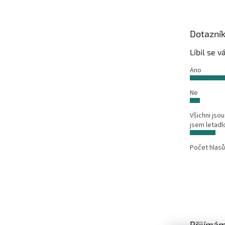
p
a
t
Dotazní
í
Líbil se 
Ano
Ne
Všichni jsou
jsem letadl
Počet hlasů
Přijímám