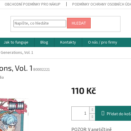
OBCHODNÍ PODMÍNKY PRO NÁKUP
PODMÍNKY OCHRANY OSOBNÍCH ÚD
HLEDAT
Jak to funguje
Blog
Kontakty
O nás / pro firmy
 Generations, Vol. 1
ns, Vol. 1
B0002221
dia
110 Kč
Měrná
cena:
Přidat do koš
POZOR: V angličtině