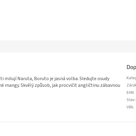
Dop
Kate
i milují Naruta, Boruto je jasná volba. Sledujte osudy
é mangy. Skvělý způsob, jak procvičit angličtinu zábavnou
Záru
EAN
:
Stav
:
Věk
: