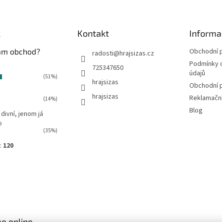
k
Kontakt
Informa
vám obchod?
Obchodní 
radosti
@
hrajsizas.cz
Podmínky 
725347650
údajů
(51%)
hrajsizas
Obchodní 
hrajsizas
Reklamačn
(14%)
Blog
 divní, jenom já
o
(35%)
:
120
e online