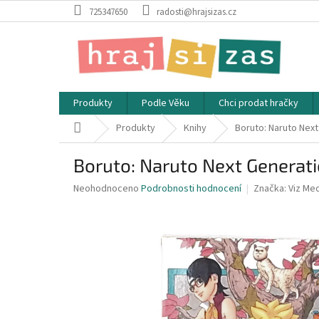
Přejít
725347650
radosti@hrajsizas.cz
na
obsah
Produkty
Podle Věku
Chci prodat hračky
Domů
Produkty
Knihy
Boruto: Naruto Next
Boruto: Naruto Next Generatio
Průměrné
Neohodnoceno
Podrobnosti hodnocení
Značka:
Viz Me
hodnocení
produktu
je
0,0
z
5
hvězdiček.