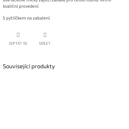
dva látkové míčky zajistí zábavu pro celou rodinu. Velmi
kvalitní provedení.
S pytlíčkem na zabalení.
ZEPTAT SE
SDÍLET
Související produkty