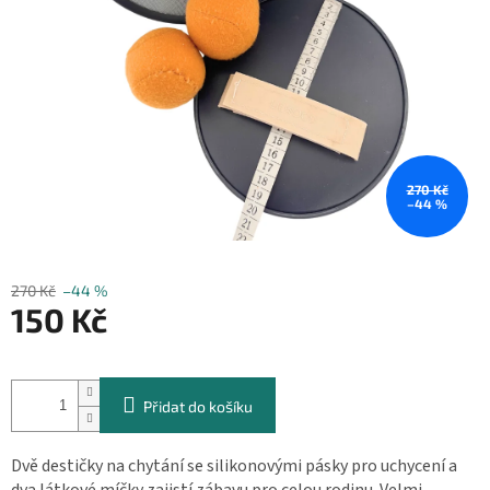
270 Kč
–44 %
270 Kč
–44 %
150 Kč
Měrná
cena:
Přidat do košíku
Dvě destičky na chytání se silikonovými pásky pro uchycení a