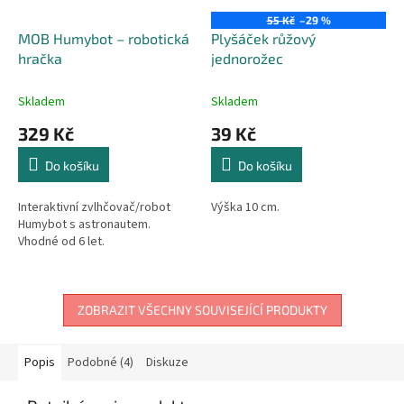
55 Kč
–29 %
MOB Humybot – robotická
Plyšáček růžový
hračka
jednorožec
Skladem
Skladem
329 Kč
39 Kč
Do košíku
Do košíku
Interaktivní zvlhčovač/robot
Výška 10 cm.
Humybot s astronautem.
Vhodné od 6 let.
ZOBRAZIT VŠECHNY SOUVISEJÍCÍ PRODUKTY
Popis
Podobné (4)
Diskuze