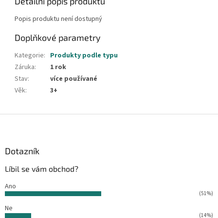
Detailní popis produktu
Popis produktu není dostupný
Doplňkové parametry
Kategorie
:
Produkty podle typu
Záruka
:
1 rok
Stav
:
více používané
Věk
:
3+
Z
á
p
a
Dotazník
t
Líbil se vám obchod?
í
Ano
(51%)
Ne
(14%)