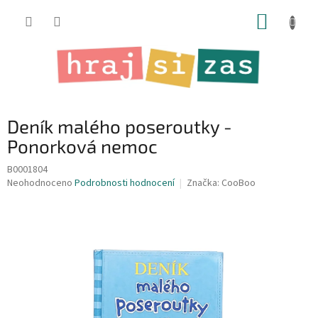
Přejít
NÁKUP
na
obsah
KOŠÍK
Deník malého poseroutky -
Ponorková nemoc
B0001804
Průměrné
Neohodnoceno
Podrobnosti hodnocení
Značka:
CooBoo
hodnocení
produktu
je
0,0
z
5
hvězdiček.