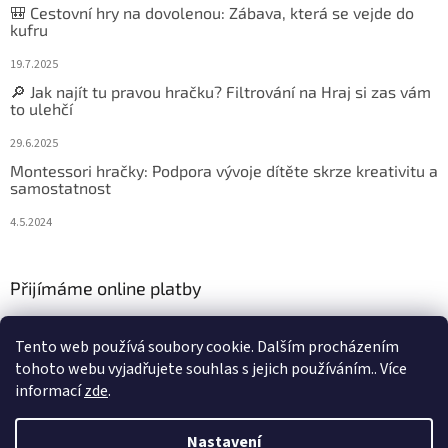
🎒 Cestovní hry na dovolenou: Zábava, která se vejde do
kufru
19.7.2025
🔎 Jak najít tu pravou hračku? Filtrování na Hraj si zas vám
to ulehčí
29.6.2025
Montessori hračky: Podpora vývoje dítěte skrze kreativitu a
samostatnost
4.5.2024
Přijímáme online platby
Tento web používá soubory cookie. Dalším procházením
tohoto webu vyjadřujete souhlas s jejich používáním.. Více
informací
zde
.
Vytvořil Shoptet
Nastavení