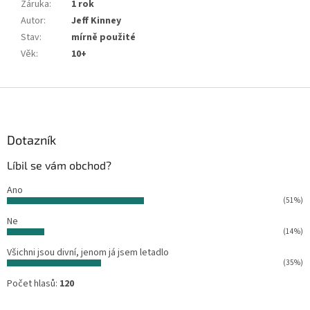
Záruka
:
1 rok
Autor
:
Jeff Kinney
Stav
:
mírně použité
Věk
:
10+
Z
á
p
a
Dotazník
t
Líbil se vám obchod?
í
Ano
(51%)
Ne
(14%)
Všichni jsou divní, jenom já jsem letadlo
(35%)
Počet hlasů:
120