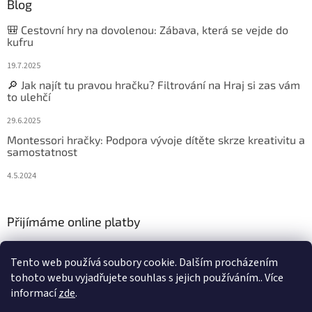
Blog
🎒 Cestovní hry na dovolenou: Zábava, která se vejde do
kufru
19.7.2025
🔎 Jak najít tu pravou hračku? Filtrování na Hraj si zas vám
to ulehčí
29.6.2025
Montessori hračky: Podpora vývoje dítěte skrze kreativitu a
samostatnost
4.5.2024
Přijímáme online platby
Tento web používá soubory cookie. Dalším procházením
tohoto webu vyjadřujete souhlas s jejich používáním.. Více
informací
zde
.