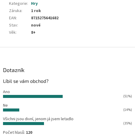
Kategorie
:
Hry
Záruka
:
1 rok
EAN
:
8715275641682
Stav
:
nové
Věk
:
8+
Z
á
p
a
Dotazník
t
Líbil se vám obchod?
í
Ano
(51%)
Ne
(14%)
Všichni jsou divní, jenom já jsem letadlo
(35%)
Počet hlasů:
120