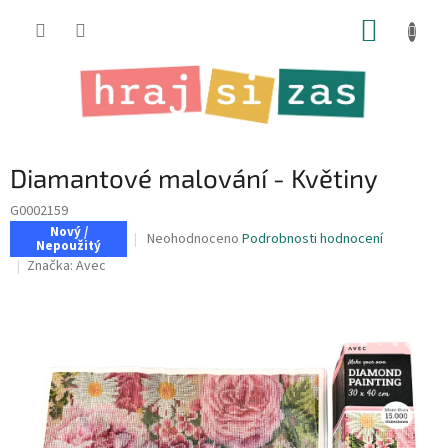
Přejít
NÁKUP
na
obsah
KOŠÍK
Diamantové malování - Květiny
G0002159
Nový /
Průměrné
Neohodnoceno
Podrobnosti hodnocení
Nepoužitý
hodnocení
Značka:
Avec
produktu
je
0,0
z
5
hvězdiček.