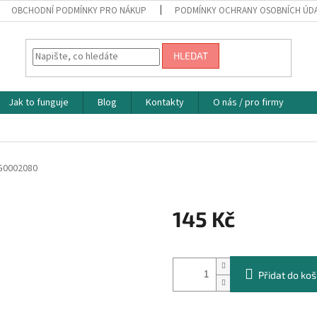
OBCHODNÍ PODMÍNKY PRO NÁKUP
PODMÍNKY OCHRANY OSOBNÍCH ÚD
HLEDAT
Jak to funguje
Blog
Kontakty
O nás / pro firmy
G0002080
145 Kč
Měrná
cena:
Přidat do koš