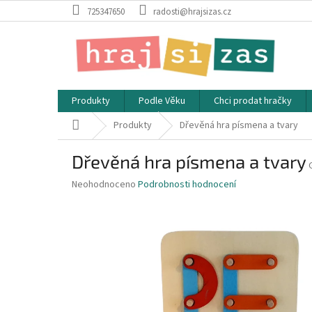
Přejít
725347650
radosti@hrajsizas.cz
na
obsah
Produkty
Podle Věku
Chci prodat hračky
Domů
Produkty
Dřevěná hra písmena a tvary
Dřevěná hra písmena a tvary
Průměrné
Neohodnoceno
Podrobnosti hodnocení
hodnocení
produktu
je
0,0
z
5
hvězdiček.