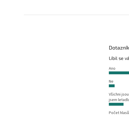
Z
á
p
a
t
Dotazní
í
Líbil se 
Ano
Ne
Všichni jsou
jsem letadl
Počet hlasů