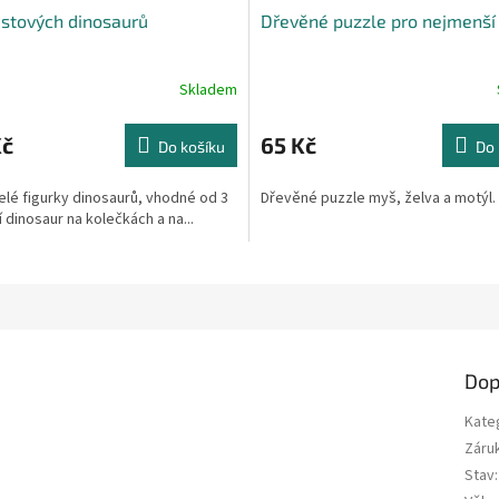
astových dinosaurů
Dřevěné puzzle pro nejmenší
Skladem
Kč
65 Kč
Do košíku
Do 
lé figurky dinosaurů, vhodné od 3
Dřevěné puzzle myš, želva a motýl.
í dinosaur na kolečkách a na...
Dop
Kate
Záru
Stav
: