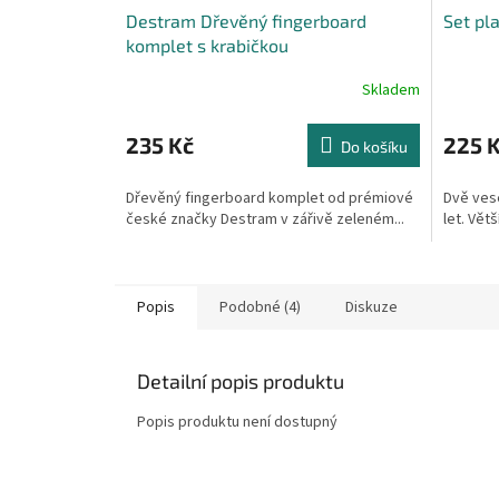
Destram Dřevěný fingerboard
Set pl
komplet s krabičkou
Skladem
235 Kč
225 
Do košíku
Dřevěný fingerboard komplet od prémiové
Dvě vese
české značky Destram v zářivě zeleném...
let. Větš
Popis
Podobné (4)
Diskuze
Detailní popis produktu
Popis produktu není dostupný