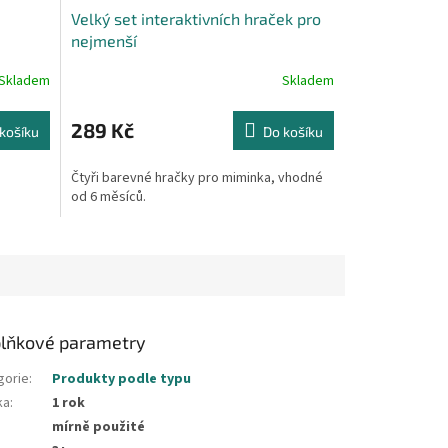
Velký set interaktivních hraček pro
nejmenší
Skladem
Skladem
289 Kč
košíku
Do košíku
Čtyři barevné hračky pro miminka, vhodné
od 6 měsíců.
lňkové parametry
gorie
:
Produkty podle typu
ka
:
1 rok
mírně použité