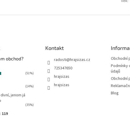
Věk
:
k
Kontakt
Informa
vám obchod?
Obchodní 
radosti
@
hrajsizas.cz
Podmínky 
725347650
údajů
(51%)
hrajsizas
Obchodní 
hrajsizas
Reklamačn
(14%)
Blog
 divní, jenom já
o
(35%)
:
119