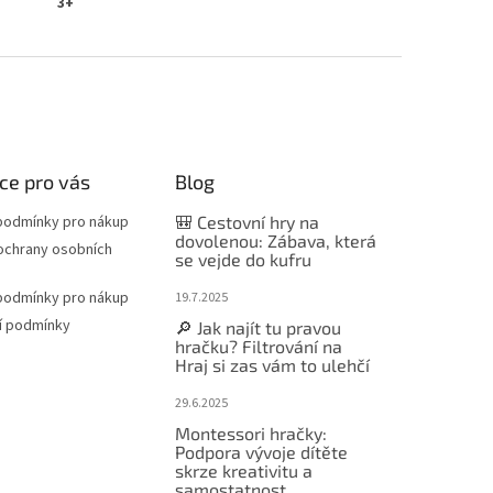
3+
ce pro vás
Blog
podmínky pro nákup
🎒 Cestovní hry na
dovolenou: Zábava, která
ochrany osobních
se vejde do kufru
podmínky pro nákup
19.7.2025
í podmínky
🔎 Jak najít tu pravou
hračku? Filtrování na
Hraj si zas vám to ulehčí
29.6.2025
Montessori hračky:
Podpora vývoje dítěte
skrze kreativitu a
samostatnost