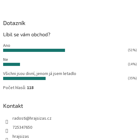
Z
á
p
a
Dotazník
t
Líbil se vám obchod?
í
Ano
(51%)
Ne
(14%)
Všichni jsou divní, jenom já jsem letadlo
(35%)
Počet hlasů:
118
Kontakt
radosti
@
hrajsizas.cz
725347650
hrajsizas