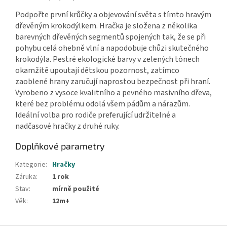
Podpořte první krůčky a objevování světa s tímto hravým
dřevěným krokodýlkem. Hračka je složena z několika
barevných dřevěných segmentů spojených tak, že se při
pohybu celá ohebně vlní a napodobuje chůzi skutečného
krokodýla. Pestré ekologické barvy v zelených tónech
okamžitě upoutají dětskou pozornost, zatímco
zaoblené hrany zaručují naprostou bezpečnost při hraní.
Vyrobeno z vysoce kvalitního a pevného masivního dřeva,
které bez problému odolá všem pádům a nárazům.
Ideální volba pro rodiče preferující udržitelné a
nadčasové hračky z druhé ruky.
Doplňkové parametry
Kategorie
:
Hračky
Záruka
:
1 rok
Stav
:
mírně použité
Věk
:
12m+