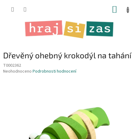
Přejít
NÁKUP
na
obsah
KOŠÍK
Dřevěný ohebný krokodýl na tahání
T0002362
Průměrné
Neohodnoceno
Podrobnosti hodnocení
hodnocení
produktu
je
0,0
z
5
hvězdiček.