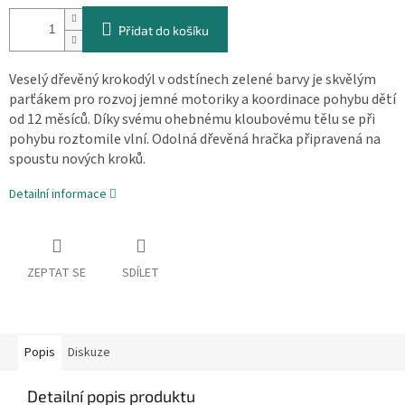
cena:
Přidat do košíku
Veselý dřevěný krokodýl v odstínech zelené barvy je skvělým
parťákem pro rozvoj jemné motoriky a koordinace pohybu dětí
od 12 měsíců. Díky svému ohebnému kloubovému tělu se při
pohybu roztomile vlní. Odolná dřevěná hračka připravená na
spoustu nových kroků.
Detailní informace
ZEPTAT SE
SDÍLET
Popis
Diskuze
Detailní popis produktu