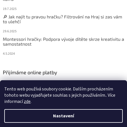
19.7.2025
🔎 Jak najít tu pravou hračku? Filtrování na Hraj si zas vám
to ulehčí
29.6.2025
Montessori hračky: Podpora vývoje dítěte skrze kreativitu a
samostatnost
4.5.2024
Přijímáme online platby
Tento web používá soubory cookie. Dalším procházením
tohoto webu vyjadřujete souhlas s jejich používáním.. Více
informací
zde
.
Vytvořil Shoptet
Nastavení