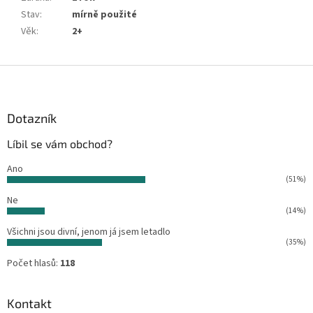
Stav
:
mírně použité
Věk
:
2+
Z
á
p
a
Dotazník
t
Líbil se vám obchod?
í
Ano
(51%)
Ne
(14%)
Všichni jsou divní, jenom já jsem letadlo
(35%)
Počet hlasů:
118
Kontakt