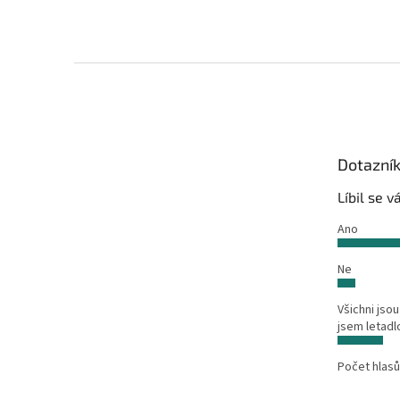
Z
á
p
a
t
Dotazní
í
Líbil se 
Ano
Ne
Všichni jsou
jsem letadl
Počet hlasů