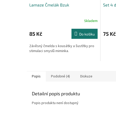
Lamaze Čmelák Bzuk
Set 4 d
Skladem
85 Kč
75 Kč
Do košíku
Závěsný čmelda s kousátky a šustítky pro
stimulaci smyslů miminka.
Popis
Podobné (4)
Diskuze
Detailní popis produktu
Popis produktu není dostupný