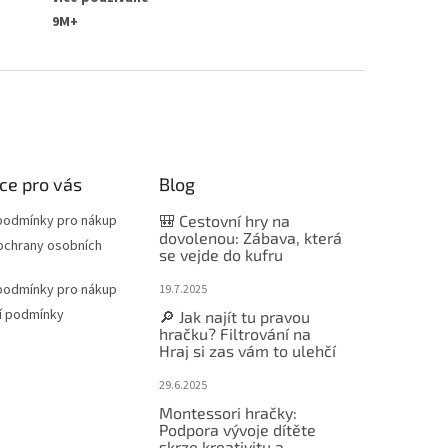
9M+
ce pro vás
Blog
podmínky pro nákup
🎒 Cestovní hry na
dovolenou: Zábava, která
ochrany osobních
se vejde do kufru
podmínky pro nákup
19.7.2025
í podmínky
🔎 Jak najít tu pravou
hračku? Filtrování na
Hraj si zas vám to ulehčí
29.6.2025
Montessori hračky:
Podpora vývoje dítěte
skrze kreativitu a