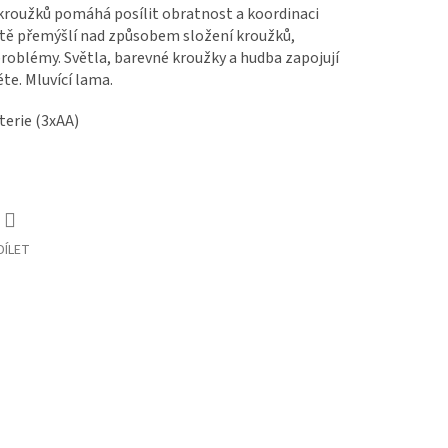
 kroužků pomáhá posílit obratnost a koordinaci
dítě přemýšlí nad způsobem složení kroužků,
problémy. Světla, barevné kroužky a hudba zapojují
te. Mluvící lama.
terie (3xAA)
DÍLET