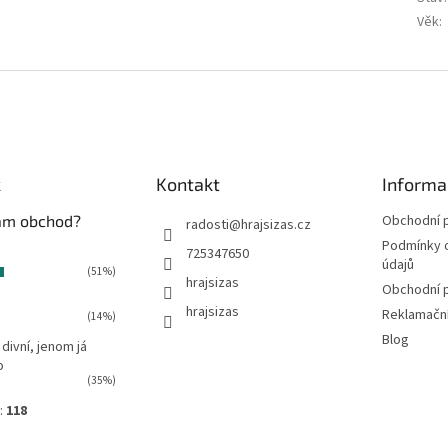
Věk
:
k
Kontakt
Informa
vám obchod?
Obchodní 
radosti
@
hrajsizas.cz
Podmínky 
725347650
údajů
(51%)
hrajsizas
Obchodní 
hrajsizas
Reklamačn
(14%)
Blog
 divní, jenom já
o
(35%)
:
118