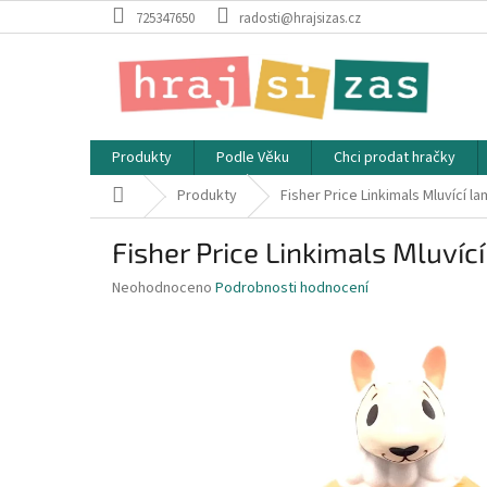
Přejít
725347650
radosti@hrajsizas.cz
na
obsah
Produkty
Podle Věku
Chci prodat hračky
Domů
Produkty
Fisher Price Linkimals Mluvící l
Fisher Price Linkimals Mluvíc
Průměrné
Neohodnoceno
Podrobnosti hodnocení
hodnocení
produktu
je
0,0
z
5
hvězdiček.