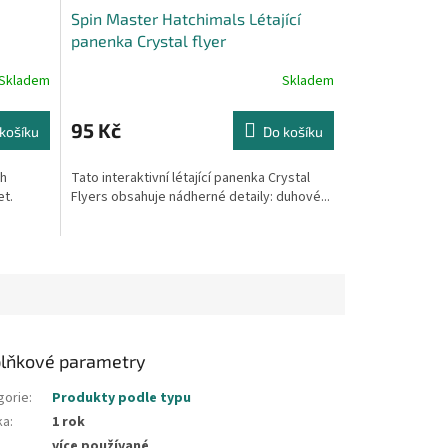
Spin Master Hatchimals Létající
panenka Crystal flyer
Skladem
Skladem
95 Kč
košíku
Do košíku
ch
Tato interaktivní létající panenka Crystal
et.
Flyers obsahuje nádherné detaily: duhové...
lňkové parametry
gorie
:
Produkty podle typu
ka
:
1 rok
více používané