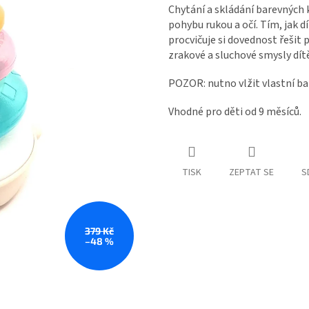
Chytání a skládání barevných
pohybu rukou a očí. Tím, jak 
procvičuje si dovednost řešit 
zrakové a sluchové smysly dítě
POZOR: nutno vlžit vlastní ba
Vhodné pro děti od 9 měsíců.
TISK
ZEPTAT SE
S
379 Kč
–48 %