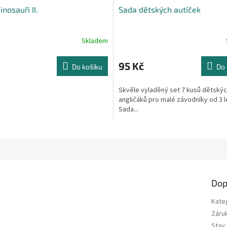
inosauři II.
Sada dětských autíček
Skladem
95 Kč
Do košíku
Do 
Skvěle vyladěný set 7 kusů dětský
angličáků pro malé závodníky od 3 l
Sada...
Dop
Kate
Záru
Stav
: