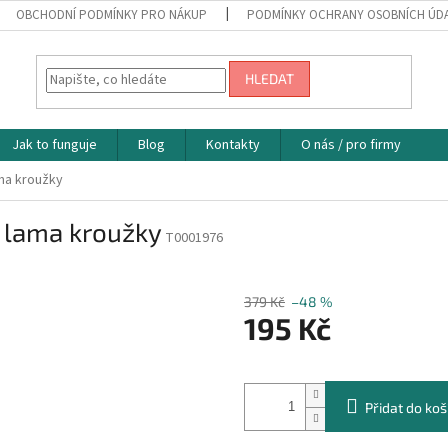
OBCHODNÍ PODMÍNKY PRO NÁKUP
PODMÍNKY OCHRANY OSOBNÍCH ÚD
HLEDAT
Jak to funguje
Blog
Kontakty
O nás / pro firmy
ama kroužky
í lama kroužky
T0001976
379 Kč
–48 %
195 Kč
Měrná
cena:
Přidat do koš