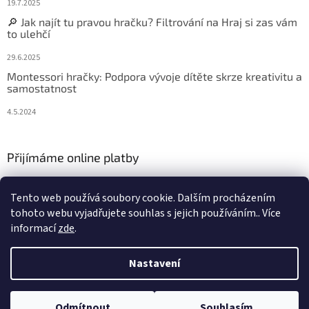
19.7.2025
🔎 Jak najít tu pravou hračku? Filtrování na Hraj si zas vám
to ulehčí
29.6.2025
Montessori hračky: Podpora vývoje dítěte skrze kreativitu a
samostatnost
4.5.2024
Přijímáme online platby
Tento web používá soubory cookie. Dalším procházením
tohoto webu vyjadřujete souhlas s jejich používáním.. Více
informací
zde
.
Vytvořil Shoptet
Nastavení
Copyright 2026
Hraj si zas
. Všechna práva vyhrazena.
Upravit
Odmítnout
Souhlasím
nastavení cookies