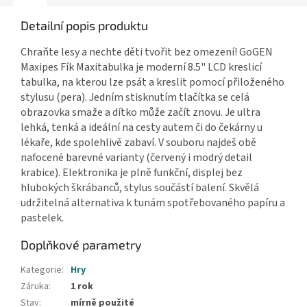
Detailní popis produktu
Chraňte lesy a nechte děti tvořit bez omezení! GoGEN
Maxipes Fík Maxitabulka je moderní 8.5" LCD kreslicí
tabulka, na kterou lze psát a kreslit pomocí přiloženého
stylusu (pera). Jedním stisknutím tlačítka se celá
obrazovka smaže a dítko může začít znovu. Je ultra
lehká, tenká a ideální na cesty autem či do čekárny u
lékaře, kde spolehlivě zabaví. V souboru najdeš obě
nafocené barevné varianty (červený i modrý detail
krabice). Elektronika je plně funkční, displej bez
hlubokých škrábanců, stylus součástí balení. Skvělá
udržitelná alternativa k tunám spotřebovaného papíru a
pastelek.
Doplňkové parametry
Kategorie
:
Hry
Záruka
:
1 rok
Stav
:
mírně použité