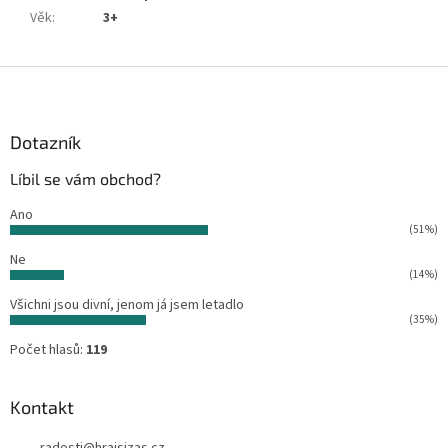
Věk
:
3+
Z
á
p
a
Dotazník
t
Líbil se vám obchod?
í
Ano
(51%)
Ne
(14%)
Všichni jsou divní, jenom já jsem letadlo
(35%)
Počet hlasů:
119
Kontakt