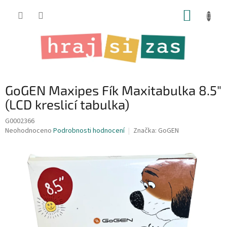
Přejít
NÁKUP
na
obsah
KOŠÍK
GoGEN Maxipes Fík Maxitabulka 8.5"
(LCD kreslicí tabulka)
G0002366
Průměrné
Neohodnoceno
Podrobnosti hodnocení
Značka:
GoGEN
hodnocení
produktu
je
0,0
z
5
hvězdiček.