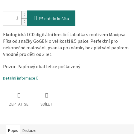
Měrná
cena:
Přidat do košíku
Ekologická LCD digitální kreslicí tabulka s motivem Maxipsa
Fíka od značky GoGEN o velikosti 8.5 palce. Perfektní pro
nekonečné malování, psaní a poznámky bez plýtvání papírem.
Vhodné pro děti od 3 let.
Pozor: Papírový obal lehce poškozený
Detailní informace
ZEPTAT SE
SDÍLET
Popis
Diskuze