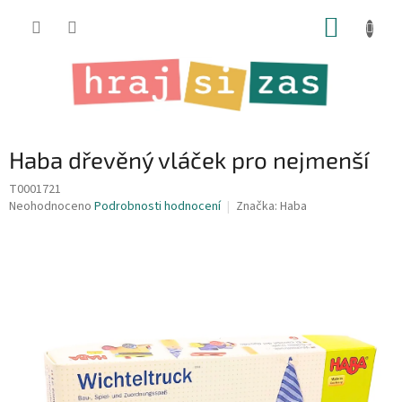
Přejít
NÁKUP
na
obsah
KOŠÍK
Haba dřevěný vláček pro nejmenší
T0001721
Průměrné
Neohodnoceno
Podrobnosti hodnocení
Značka:
Haba
hodnocení
produktu
je
0,0
z
5
hvězdiček.