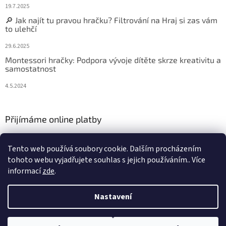
19.7.2025
🔎 Jak najít tu pravou hračku? Filtrování na Hraj si zas vám
to ulehčí
29.6.2025
Montessori hračky: Podpora vývoje dítěte skrze kreativitu a
samostatnost
4.5.2024
Přijímáme online platby
Tento web používá soubory cookie. Dalším procházením
tohoto webu vyjadřujete souhlas s jejich používáním.. Více
informací
zde
.
Vytvořil Shoptet
Nastavení
Copyright 2026
Hraj si zas
. Všechna práva vyhrazena.
Upravit