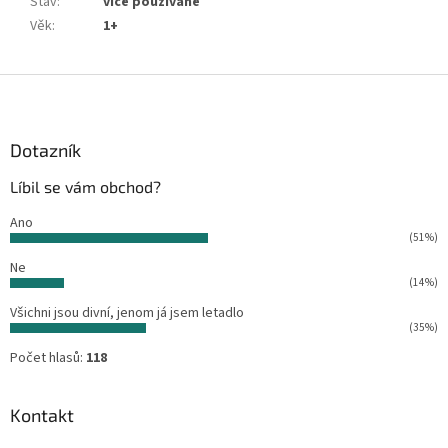
Stav
:
více používané
Věk
:
1+
Z
á
p
a
Dotazník
t
Líbil se vám obchod?
í
Ano
(51%)
Ne
(14%)
Všichni jsou divní, jenom já jsem letadlo
(35%)
Počet hlasů:
118
Kontakt