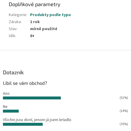
Doplňkové parametry
Kategorie
:
Produkty podle typu
Záruka
:
1 rok
Stav
:
mírně použité
Věk
:
0+
Z
á
p
a
Dotazník
t
Líbil se vám obchod?
í
Ano
(51%)
Ne
(14%)
Všichni jsou divní, jenom já jsem letadlo
(35%)