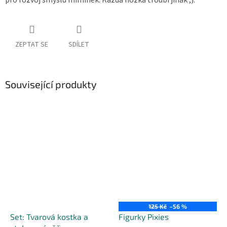
pro rozvoj smyslů miminek. Každá nožka troubí jinak ;).
ZEPTAT SE
SDÍLET
Související produkty
125 Kč
–56 %
Set: Tvarová kostka a
Figurky Pixies