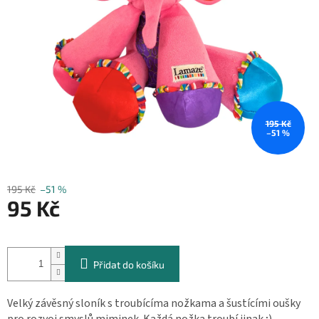
195 Kč
–51 %
195 Kč
–51 %
95 Kč
Měrná
cena:
Přidat do košíku
Velký závěsný sloník s troubícíma nožkama a šustícími oušky