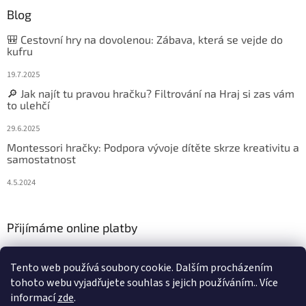
Blog
🎒 Cestovní hry na dovolenou: Zábava, která se vejde do
kufru
19.7.2025
🔎 Jak najít tu pravou hračku? Filtrování na Hraj si zas vám
to ulehčí
29.6.2025
Montessori hračky: Podpora vývoje dítěte skrze kreativitu a
samostatnost
4.5.2024
Přijímáme online platby
Tento web používá soubory cookie. Dalším procházením
tohoto webu vyjadřujete souhlas s jejich používáním.. Více
informací
zde
.