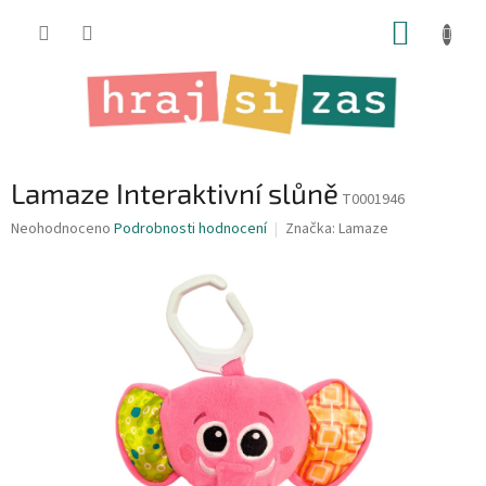
Přejít
NÁKUP
na
obsah
KOŠÍK
Lamaze Interaktivní slůně
T0001946
Průměrné
Neohodnoceno
Podrobnosti hodnocení
Značka:
Lamaze
hodnocení
produktu
je
0,0
z
5
hvězdiček.