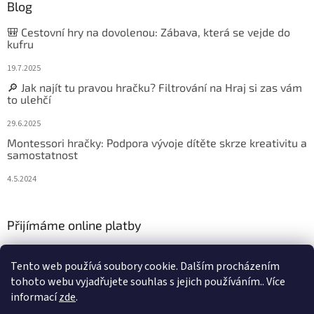
Blog
🎒 Cestovní hry na dovolenou: Zábava, která se vejde do
kufru
19.7.2025
🔎 Jak najít tu pravou hračku? Filtrování na Hraj si zas vám
to ulehčí
29.6.2025
Montessori hračky: Podpora vývoje dítěte skrze kreativitu a
samostatnost
4.5.2024
Přijímáme online platby
Tento web používá soubory cookie. Dalším procházením
tohoto webu vyjadřujete souhlas s jejich používáním.. Více
informací
zde
.