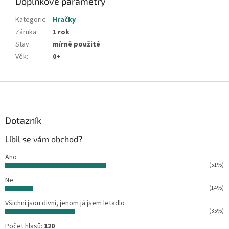
Doplňkové parametry
Kategorie
:
Hračky
Záruka
:
1 rok
Stav
:
mírně použité
Věk
:
0+
Z
á
p
a
Dotazník
t
Líbil se vám obchod?
í
Ano
(51%)
Ne
(14%)
Všichni jsou divní, jenom já jsem letadlo
(35%)
Počet hlasů:
120