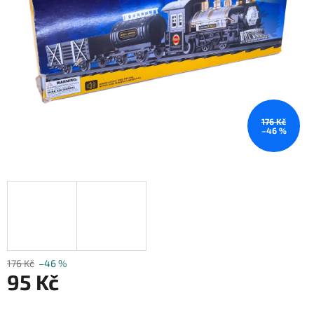
176 Kč
–46 %
176 Kč
–46 %
95 Kč
Měrná