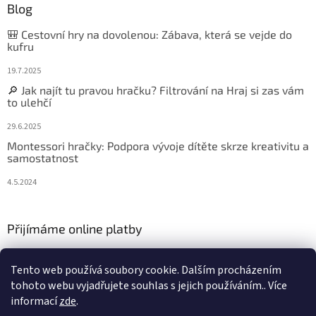
Blog
🎒 Cestovní hry na dovolenou: Zábava, která se vejde do
kufru
19.7.2025
🔎 Jak najít tu pravou hračku? Filtrování na Hraj si zas vám
to ulehčí
29.6.2025
Montessori hračky: Podpora vývoje dítěte skrze kreativitu a
samostatnost
4.5.2024
Přijímáme online platby
Tento web používá soubory cookie. Dalším procházením
tohoto webu vyjadřujete souhlas s jejich používáním.. Více
informací
zde
.