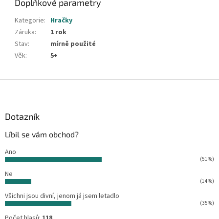
Doplňkové parametry
Kategorie
:
Hračky
Záruka
:
1 rok
Stav
:
mírně použité
Věk
:
5+
Z
á
p
a
Dotazník
t
Líbil se vám obchod?
í
Ano
(51%)
Ne
(14%)
Všichni jsou divní, jenom já jsem letadlo
(35%)
Počet hlasů:
118