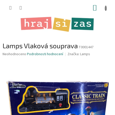
Přejít
NÁKUP
na
obsah
KOŠÍK
Lamps Vlaková souprava
T0001447
Průměrné
Neohodnoceno
Podrobnosti hodnocení
Značka:
Lamps
hodnocení
produktu
je
0,0
z
5
hvězdiček.