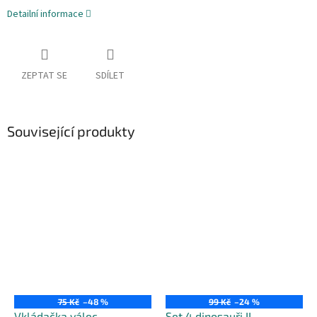
Detailní informace
ZEPTAT SE
SDÍLET
Související produkty
75 Kč
–48 %
99 Kč
–24 %
Vkládačka válec
Set 4 dinosauři II.