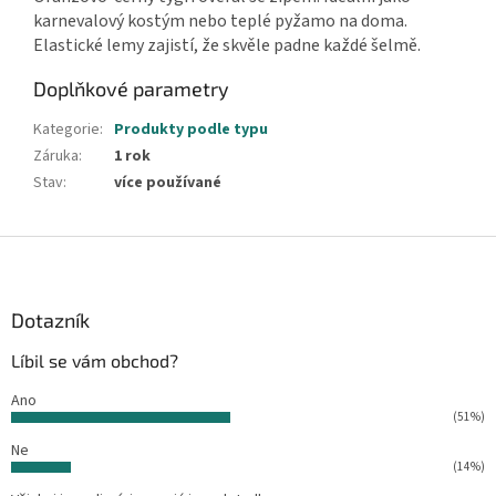
karnevalový kostým nebo teplé pyžamo na doma.
Elastické lemy zajistí, že skvěle padne každé šelmě.
Doplňkové parametry
Kategorie
:
Produkty podle typu
Záruka
:
1 rok
Stav
:
více používané
Z
á
p
a
Dotazník
t
Líbil se vám obchod?
í
Ano
(51%)
Ne
(14%)