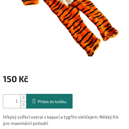
150 Kč
Měrná
cena:
Přidat do košíku
Hřejivý zvířecí overal s kapucí a tygřím obličejem. Měkký flís
pro maximální pohodlí.