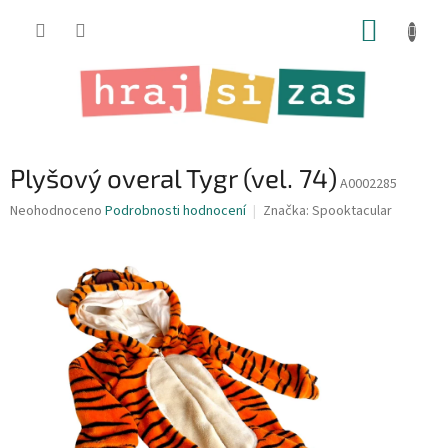
Přejít
NÁKUP
na
obsah
KOŠÍK
Plyšový overal Tygr (vel. 74)
A0002285
Průměrné
Neohodnoceno
Podrobnosti hodnocení
Značka:
Spooktacular
hodnocení
produktu
je
0,0
z
5
hvězdiček.