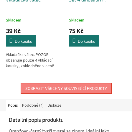
Skladem
Skladem
39 Kč
75 Kč
Do košíku
Do košíku
Vkládačka válec. POZOR:
obsahuje pouze 4 vkládací
kousky, zohledněno v ceně
ZOBRAZIT VŠECHNY SOUVISEJÍCÍ PRODUKTY
Popis
Podobné (4)
Diskuze
Detailní popis produktu
Oranžovo-černý tygří overal se zipem. Ideální jako