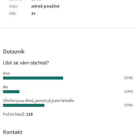
Stav
:
mírně použité
Věk
:
3+
Z
á
p
a
Dotazník
t
Líbil se vám obchod?
í
Ano
(51%)
Ne
(14%)
Všichni jsou divní, jenom já jsem letadlo
(35%)
Počet hlasů:
118
Kontakt