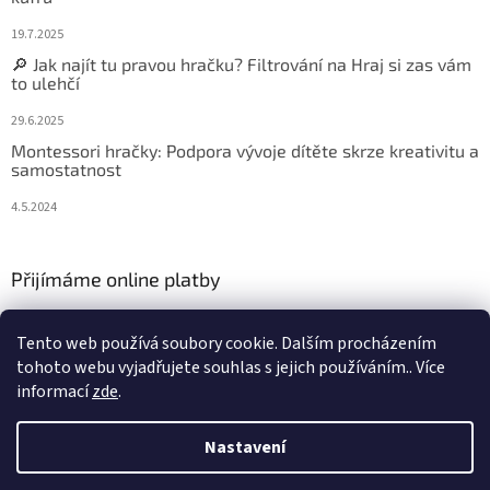
19.7.2025
🔎 Jak najít tu pravou hračku? Filtrování na Hraj si zas vám
to ulehčí
29.6.2025
Montessori hračky: Podpora vývoje dítěte skrze kreativitu a
samostatnost
4.5.2024
Přijímáme online platby
Tento web používá soubory cookie. Dalším procházením
tohoto webu vyjadřujete souhlas s jejich používáním.. Více
informací
zde
.
Vytvořil Shoptet
Nastavení