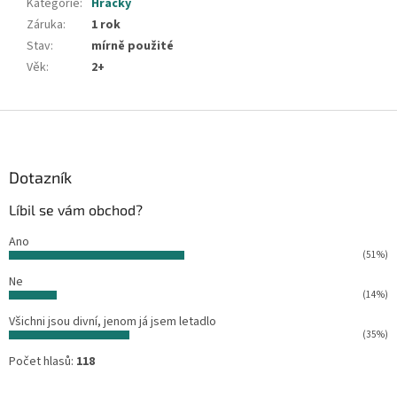
Kategorie
:
Hračky
Záruka
:
1 rok
Stav
:
mírně použité
Věk
:
2+
Z
á
p
a
Dotazník
t
Líbil se vám obchod?
í
Ano
(51%)
Ne
(14%)
Všichni jsou divní, jenom já jsem letadlo
(35%)
Počet hlasů:
118