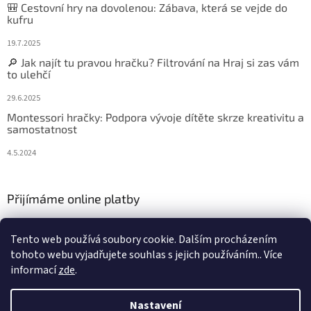
🎒 Cestovní hry na dovolenou: Zábava, která se vejde do
kufru
19.7.2025
🔎 Jak najít tu pravou hračku? Filtrování na Hraj si zas vám
to ulehčí
29.6.2025
Montessori hračky: Podpora vývoje dítěte skrze kreativitu a
samostatnost
4.5.2024
Přijímáme online platby
Tento web používá soubory cookie. Dalším procházením
tohoto webu vyjadřujete souhlas s jejich používáním.. Více
informací
zde
.
Vytvořil Shoptet
Nastavení