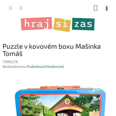
Přejít
NÁKUP
na
obsah
KOŠÍK
Puzzle v kovovém boxu Mašinka
Tomáš
T0002178
Průměrné
Neohodnoceno
Podrobnosti hodnocení
hodnocení
produktu
je
0,0
z
5
hvězdiček.