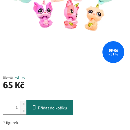
95 Kč
–31 %
95 Kč
–31 %
65 Kč
Měrná
cena:
Přidat do košíku
7 figurek.