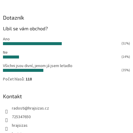
á
p
a
Dotazník
t
Líbil se vám obchod?
í
Ano
(51%)
Ne
(14%)
Všichni jsou divní, jenom já jsem letadlo
(35%)
Počet hlasů:
118
Kontakt
radosti
@
hrajsizas.cz
725347650
hrajsizas