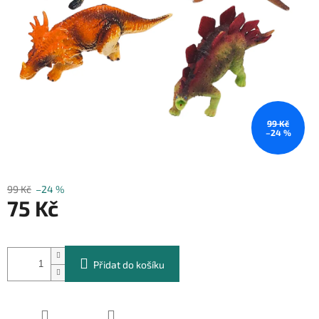
99 Kč
–24 %
99 Kč
–24 %
75 Kč
Měrná
cena:
Přidat do košíku