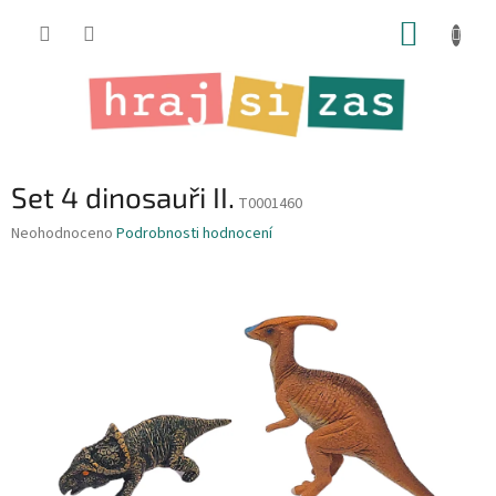
Přejít
NÁKUP
na
obsah
KOŠÍK
Set 4 dinosauři II.
T0001460
Průměrné
Neohodnoceno
Podrobnosti hodnocení
hodnocení
produktu
je
0,0
z
5
hvězdiček.