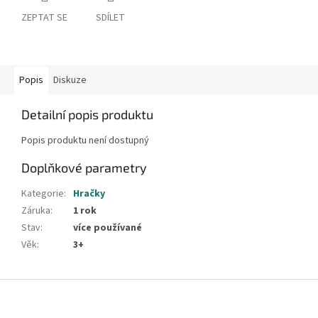
ZEPTAT SE
SDÍLET
Popis
Diskuze
Detailní popis produktu
Popis produktu není dostupný
Doplňkové parametry
Kategorie
:
Hračky
Záruka
:
1 rok
Stav
:
více používané
Věk
:
3+
Z
á
p