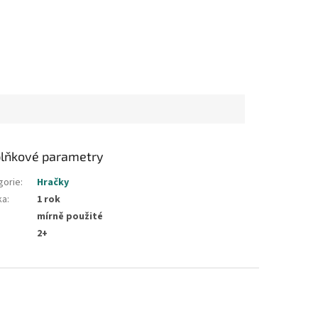
lňkové parametry
gorie
:
Hračky
ka
:
1 rok
mírně použité
2+