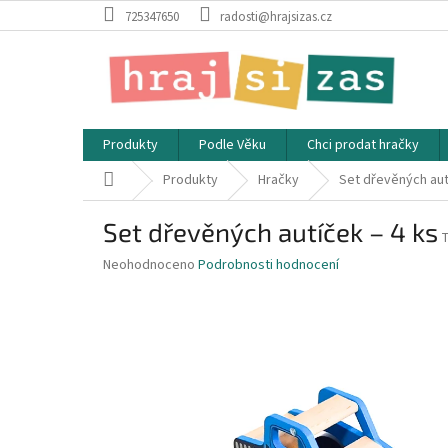
Přejít
725347650
radosti@hrajsizas.cz
na
obsah
Produkty
Podle Věku
Chci prodat hračky
Domů
Produkty
Hračky
Set dřevěných aut
Set dřevěných autíček – 4 ks
Průměrné
Neohodnoceno
Podrobnosti hodnocení
hodnocení
produktu
je
0,0
z
5
hvězdiček.