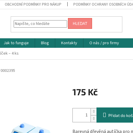
OBCHODNÍ PODMÍNKY PRO NÁKUP
PODMÍNKY OCHRANY OSOBNÍCH ÚD
HLEDAT
Jak to funguje
Blog
Kontakty
O nás / pro firmy
íček – 4 ks
T0002395
175 Kč
Měrná
cena:
Přidat do koš
Barevná dřevěná autíčka pro m