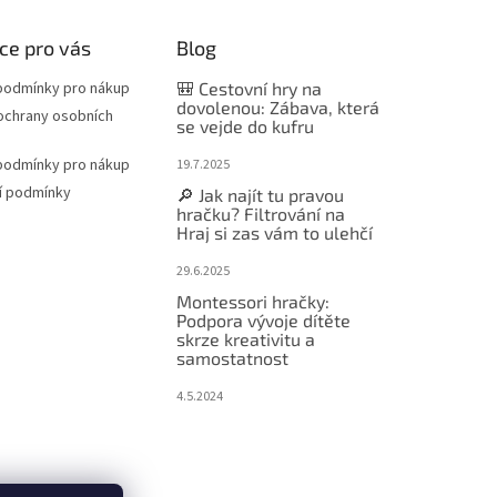
ce pro vás
Blog
podmínky pro nákup
🎒 Cestovní hry na
dovolenou: Zábava, která
ochrany osobních
se vejde do kufru
podmínky pro nákup
19.7.2025
í podmínky
🔎 Jak najít tu pravou
hračku? Filtrování na
Hraj si zas vám to ulehčí
29.6.2025
Montessori hračky:
Podpora vývoje dítěte
skrze kreativitu a
samostatnost
4.5.2024