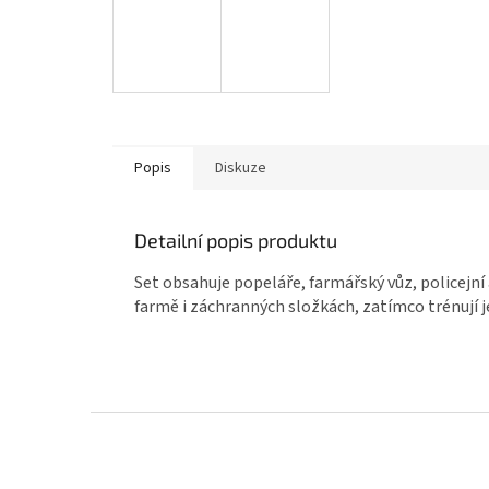
Popis
Diskuze
Detailní popis produktu
Set obsahuje popeláře, farmářský vůz, policejní 
farmě i záchranných složkách, zatímco trénují 
Z
á
p