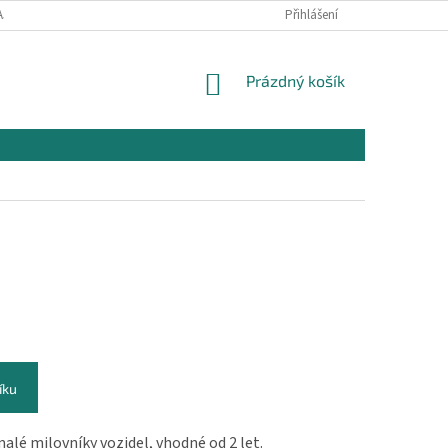
AJŮ
OBCHODNÍ PODMÍNKY PRO NÁKUP
Přihlášení
REKLAMAČNÍ PODMÍNKY
NÁKUPNÍ
Prázdný košík
KOŠÍK
íku
alé milovníky vozidel, vhodné od 2 let.