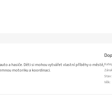
Dop
Kate
auto a hasiče. Děti si mohou vytvářet vlastní příběhy o městě,
jemnou motoriku a koordinaci.
Záru
Stav
:
Věk
: