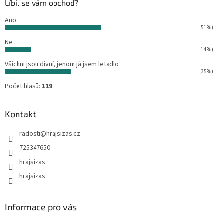
Líbil se vám obchod?
í
Ano
(51%)
Ne
(14%)
Všichni jsou divní, jenom já jsem letadlo
(35%)
Počet hlasů:
119
Kontakt
radosti
@
hrajsizas.cz
725347650
hrajsizas
hrajsizas
Informace pro vás