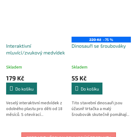
220 Kč
–75 %
Interaktivní
DinosauřI se šroubováky
mluvící/zvukový medvídek
Skladem
Skladem
179 Kč
55 Kč
Do košíku
Do košíku
Veselý interaktivní medvídek z
Tito stavební dinosauři jsou
odolného plastu pro děti od 18
úžasní! Vrtačka a malý
měsíců. S otevírací...
šroubovák skutečně pomáhají...