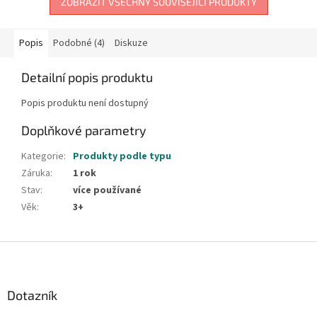
ZOBRAZIT VŠECHNY SOUVISEJÍCÍ PRODUKTY
Popis
Podobné (4)
Diskuze
Detailní popis produktu
Popis produktu není dostupný
Doplňkové parametry
Kategorie
:
Produkty podle typu
Záruka
:
1 rok
Stav
:
více používané
Věk
:
3+
Z
á
p
a
Dotazník
t