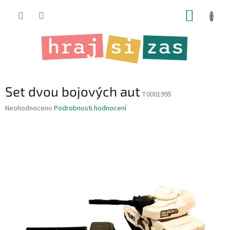
Přejít
NÁKUP
na
obsah
KOŠÍK
Set dvou bojových aut
T0001995
Průměrné
Neohodnoceno
Podrobnosti hodnocení
hodnocení
produktu
je
0,0
z
5
hvězdiček.