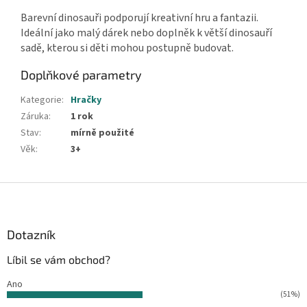
Barevní dinosauři podporují kreativní hru a fantazii.
Ideální jako malý dárek nebo doplněk k větší dinosauří
sadě, kterou si děti mohou postupně budovat.
Doplňkové parametry
Kategorie
:
Hračky
Záruka
:
1 rok
Stav
:
mírně použité
Věk
:
3+
Z
á
p
a
Dotazník
t
Líbil se vám obchod?
í
Ano
(51%)