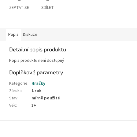
ZEPTAT SE
SDÍLET
Popis
Diskuze
Detailní popis produktu
Popis produktu není dostupný
Doplňkové parametry
Kategorie
:
Hračky
Záruka
:
1 rok
Stav
:
mírně použité
Věk
:
3+
Z
á
p