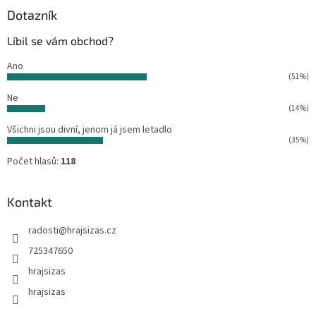
a
Dotazník
t
Líbil se vám obchod?
í
Ano
(51%)
Ne
(14%)
Všichni jsou divní, jenom já jsem letadlo
(35%)
Počet hlasů:
118
Kontakt
radosti
@
hrajsizas.cz
725347650
hrajsizas
hrajsizas