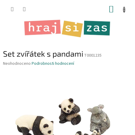
Přejít
NÁKUP
na
obsah
KOŠÍK
Set zvířátek s pandami
T0001235
Průměrné
Neohodnoceno
Podrobnosti hodnocení
hodnocení
produktu
je
0,0
z
5
hvězdiček.