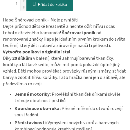
Přidat do košíku
Hape: Šněrovací poník – Moje první šití
Dejte průchod dětské kreativitě a nechte ožít hřívu i ocas
tohoto dřevěného kamaráda!
Šněrovací poník
od
renomované značky Hape je ideálním prvním krokem do světa
tvoření, který děti zabaví a zároveň je naučí trpělivosti.
Vytvořte poníkovi originální styl
Díky
20 dílkům
v balení, které zahrnují barevné tkaničky,
korálky a látkové sedlo, může mít poník pokaždé úplně jiný
vzhled. Děti mohou provlékat provázky různými směry, střídat
barvy a zdobit hřívu korálky. Tato hračka není jen o zábavě, ale
především o rozvoji:
Jemné motoriky:
Provlékání tkaniček dírkami skvěle
trénuje obratnost prstíků.
Koordinace oko-ruka:
Přesné míření do otvorů rozvíjí
soustředění.
Představivosti:
Vymýšlení nových vzorů a barevných
kombinací podporuje kreativní myšlení.