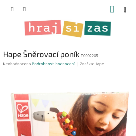
Přejít
NÁKUP
na
obsah
KOŠÍK
Hape Šněrovací poník
T0002205
Průměrné
Neohodnoceno
Podrobnosti hodnocení
Značka:
Hape
hodnocení
produktu
je
0,0
z
5
hvězdiček.