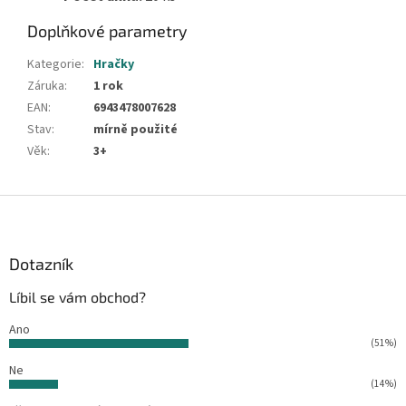
Doplňkové parametry
Kategorie
:
Hračky
Záruka
:
1 rok
EAN
:
6943478007628
Stav
:
mírně použité
Věk
:
3+
Z
á
p
a
Dotazník
t
Líbil se vám obchod?
í
Ano
(51%)
Ne
(14%)