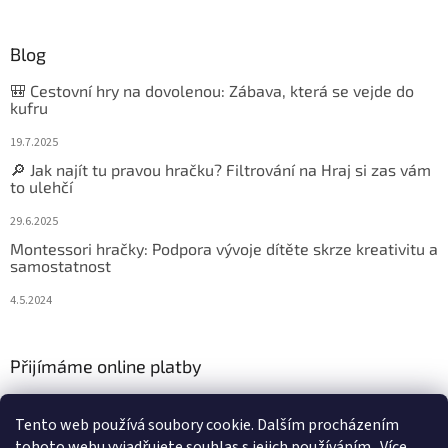
Blog
🎒 Cestovní hry na dovolenou: Zábava, která se vejde do
kufru
19.7.2025
🔎 Jak najít tu pravou hračku? Filtrování na Hraj si zas vám
to ulehčí
29.6.2025
Montessori hračky: Podpora vývoje dítěte skrze kreativitu a
samostatnost
4.5.2024
Přijímáme online platby
Tento web používá soubory cookie. Dalším procházením
tohoto webu vyjadřujete souhlas s jejich používáním.. Více