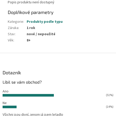
Popis produktu není dostupný
Doplňkové parametry
Kategorie
:
Produkty podle typu
Záruka
:
1 rok
Stav
:
nové / nepoužité
Věk
:
8+
Z
á
p
a
Dotazník
t
Líbil se vám obchod?
í
Ano
(51%)
Ne
(14%)
Všichni jsou divní, jenom já jsem letadlo