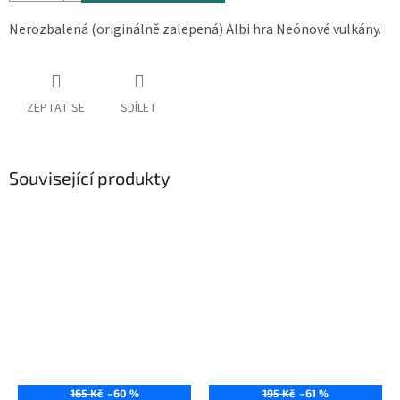
Nerozbalená (originálně zalepená) Albi hra Neónové vulkány.
ZEPTAT SE
SDÍLET
Související produkty
165 Kč
–60 %
195 Kč
–61 %