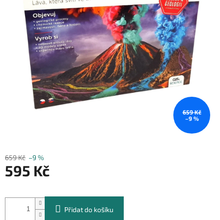
659 Kč
–9 %
659 Kč
–9 %
595 Kč
Měrná
cena:
Přidat do košíku