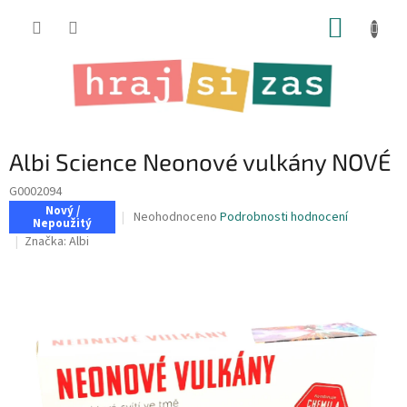
Přejít
NÁKUP
na
obsah
KOŠÍK
Albi Science Neonové vulkány NOVÉ
G0002094
Nový /
Průměrné
Neohodnoceno
Podrobnosti hodnocení
Nepoužitý
hodnocení
Značka:
Albi
produktu
je
0,0
z
5
hvězdiček.