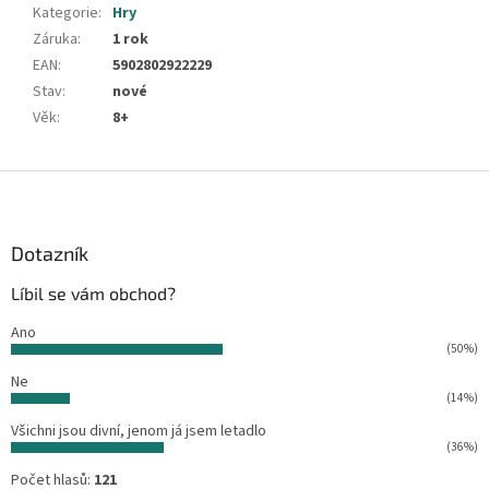
Kategorie
:
Hry
Záruka
:
1 rok
EAN
:
5902802922229
Stav
:
nové
Věk
:
8+
Z
á
p
a
Dotazník
t
Líbil se vám obchod?
í
Ano
(50%)
Ne
(14%)
Všichni jsou divní, jenom já jsem letadlo
(36%)
Počet hlasů:
121