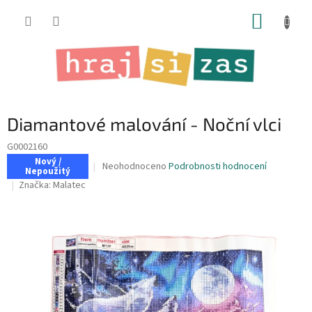
Přejít
NÁKUP
na
obsah
KOŠÍK
Diamantové malování - Noční vlci
G0002160
Nový /
Průměrné
Neohodnoceno
Podrobnosti hodnocení
Nepoužitý
hodnocení
Značka:
Malatec
produktu
je
0,0
z
5
hvězdiček.