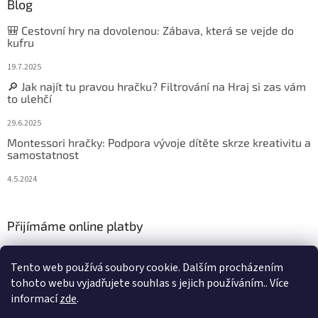
Blog
🎒 Cestovní hry na dovolenou: Zábava, která se vejde do
kufru
19.7.2025
🔎 Jak najít tu pravou hračku? Filtrování na Hraj si zas vám
to ulehčí
29.6.2025
Montessori hračky: Podpora vývoje dítěte skrze kreativitu a
samostatnost
4.5.2024
Přijímáme online platby
Tento web používá soubory cookie. Dalším procházením
tohoto webu vyjadřujete souhlas s jejich používáním.. Více
informací
zde
.