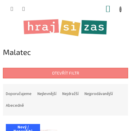
Přejít
NÁKUP
na
obsah
KOŠÍK
Malatec
OTEVŘÍT FILTR
Ř
a
Doporučujeme
Nejlevnější
Nejdražší
Nejprodávanější
z
e
Abecedně
n
í
V
p
Nový /
ý