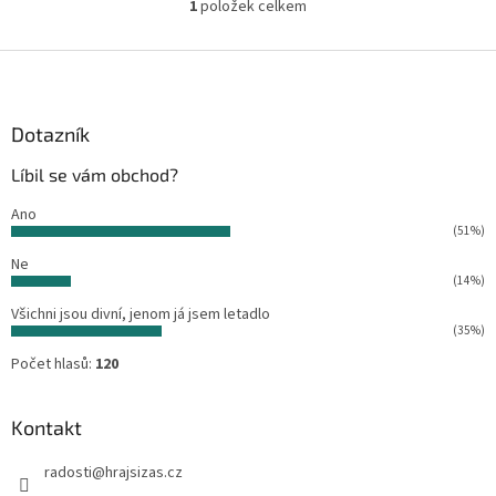
1
položek celkem
O
v
l
Z
á
á
d
p
a
a
Dotazník
c
t
í
Líbil se vám obchod?
í
p
r
Ano
v
(51%)
k
Ne
y
(14%)
v
ý
Všichni jsou divní, jenom já jsem letadlo
p
(35%)
i
Počet hlasů:
120
s
u
Kontakt
radosti
@
hrajsizas.cz