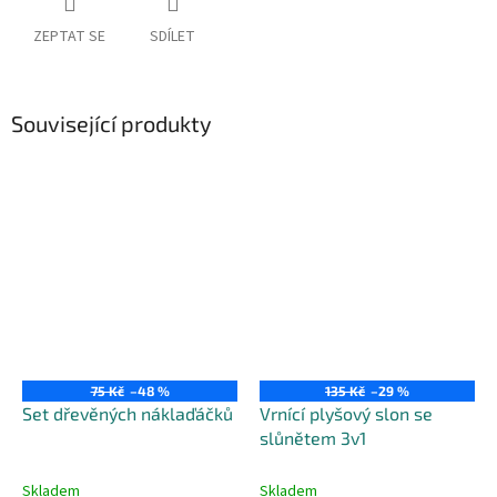
ZEPTAT SE
SDÍLET
Související produkty
75 Kč
–48 %
135 Kč
–29 %
Set dřevěných náklaďáčků
Vrnící plyšový slon se
slůnětem 3v1
Skladem
Skladem