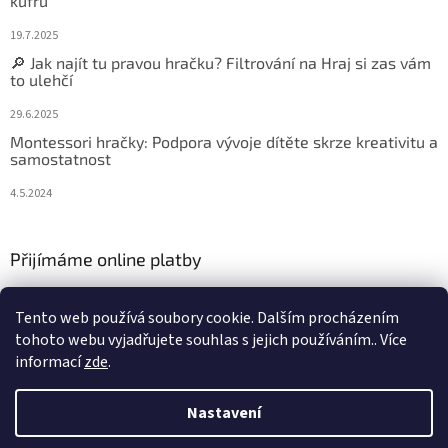
kufru
19.7.2025
🔎 Jak najít tu pravou hračku? Filtrování na Hraj si zas vám
to ulehčí
29.6.2025
Montessori hračky: Podpora vývoje dítěte skrze kreativitu a
samostatnost
4.5.2024
Přijímáme online platby
Tento web používá soubory cookie. Dalším procházením
tohoto webu vyjadřujete souhlas s jejich používáním.. Více
informací
zde
.
Vytvořil Shoptet
Nastavení