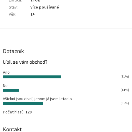
Záruka
:
1 rok
Stav
:
více používané
Věk
:
1+
Z
á
p
a
Dotazník
t
Líbil se vám obchod?
í
Ano
(51%)
Ne
(14%)
Všichni jsou divní, jenom já jsem letadlo
(35%)
Počet hlasů:
120
Kontakt