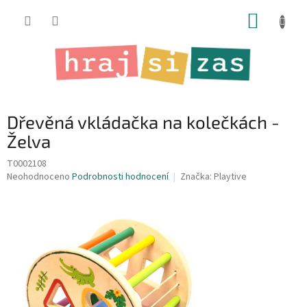
Přejít
NÁKUP
na
obsah
KOŠÍK
Dřevěná vkládačka na kolečkách -
Želva
T0002108
Průměrné
Neohodnoceno
Podrobnosti hodnocení
Značka:
Playtive
hodnocení
produktu
je
0,0
z
5
hvězdiček.