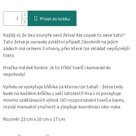
Měrná
cena:
Přidat do košíku
Každý ví, že bez krunýře není želva! Ale copak to nese tato?
Tato želva je opravdu zvláštní případ! Zásobník na jejích
zádech má celkem 3 otvory, přes které lze vkládat nejrůznější
tvary.
Hračka má dvě funkce. Je to třídič tvarů i kamarád do
nepohody!
Vpředu se vyskytuje šňůrka za kterou lze tahat - želva tedy
bude na každém krůčku s vaší ratolestí! Hra s ní poskytuje
mnoho vzdělávacích výhod. Učí rozpoznávání tvarů a barev,
rozvíjí manuální zručnost a zlepšuje koordinaci oko-ruka.
Rozměr 23 cm x 10 cm x 17 cm