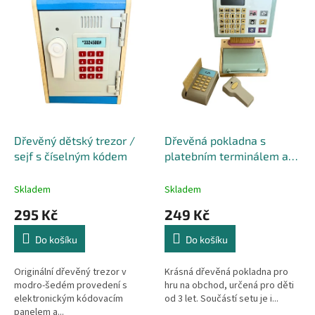
r
p
o
i
d
s
u
p
k
r
t
o
ů
d
u
k
Dřevěný dětský trezor /
Dřevěná pokladna s
t
sejf s číselným kódem
platebním terminálem a
ů
skenerem
Skladem
Skladem
295 Kč
249 Kč
Do košíku
Do košíku
Originální dřevěný trezor v
Krásná dřevěná pokladna pro
modro-šedém provedení s
hru na obchod, určená pro děti
elektronickým kódovacím
od 3 let. Součástí setu je i...
panelem a...