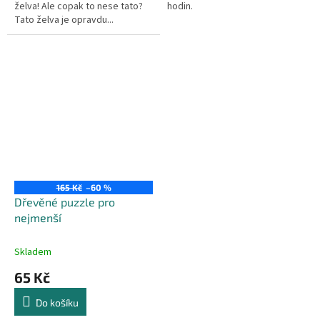
želva! Ale copak to nese tato?
hodin.
Tato želva je opravdu...
165 Kč
–60 %
Dřevěné puzzle pro
nejmenší
Skladem
65 Kč
Do košíku