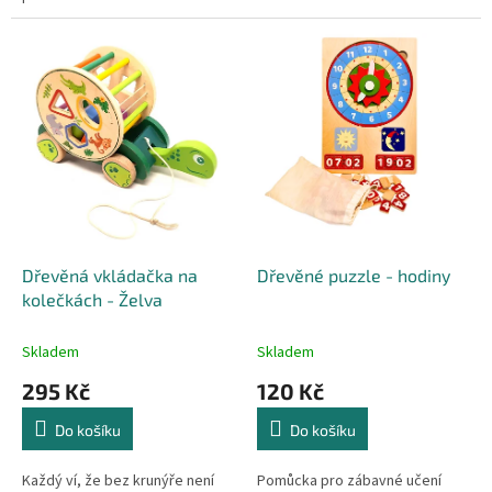
Dřevěná vkládačka na
Dřevěné puzzle - hodiny
kolečkách - Želva
Skladem
Skladem
295 Kč
120 Kč
Do košíku
Do košíku
Každý ví, že bez krunýře není
Pomůcka pro zábavné učení