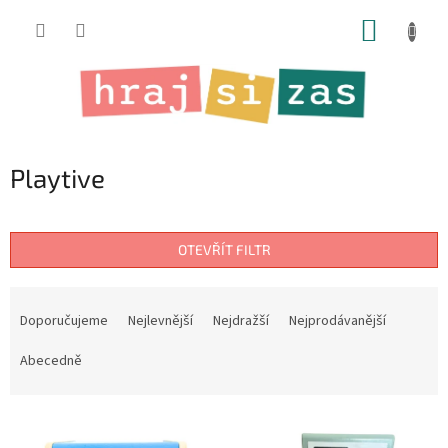
Přejít
NÁKUP
na
obsah
KOŠÍK
Playtive
OTEVŘÍT FILTR
Ř
a
Doporučujeme
Nejlevnější
Nejdražší
Nejprodávanější
z
e
Abecedně
n
í
V
p
ý