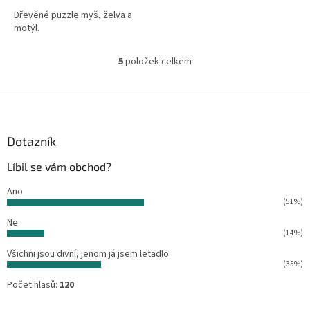
Dřevěné puzzle myš, želva a
motýl.
5
položek celkem
O
v
l
Z
á
á
d
p
a
a
Dotazník
c
t
í
Líbil se vám obchod?
í
p
r
Ano
v
(51%)
k
Ne
y
(14%)
v
ý
Všichni jsou divní, jenom já jsem letadlo
p
(35%)
i
Počet hlasů:
120
s
u