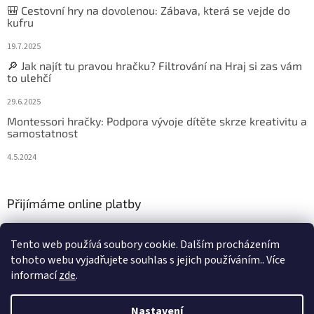
🎒 Cestovní hry na dovolenou: Zábava, která se vejde do
kufru
19.7.2025
🔎 Jak najít tu pravou hračku? Filtrování na Hraj si zas vám
to ulehčí
29.6.2025
Montessori hračky: Podpora vývoje dítěte skrze kreativitu a
samostatnost
4.5.2024
Přijímáme online platby
Tento web používá soubory cookie. Dalším procházením
tohoto webu vyjadřujete souhlas s jejich používáním.. Více
informací
zde
.
Vytvořil Shoptet
Nastavení