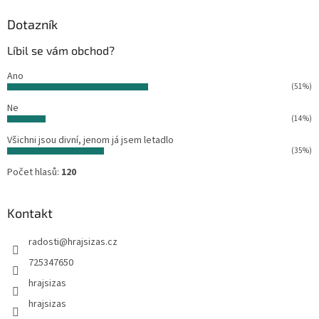
p
a
Dotazník
t
Líbil se vám obchod?
í
Ano
(51%)
Ne
(14%)
Všichni jsou divní, jenom já jsem letadlo
(35%)
Počet hlasů:
120
Kontakt
radosti
@
hrajsizas.cz
725347650
hrajsizas
hrajsizas