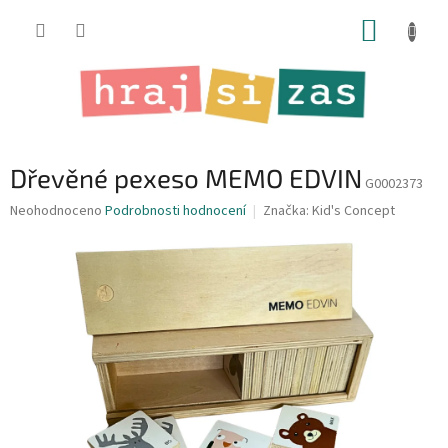
Přejít
NÁKUP
na
obsah
KOŠÍK
Dřevěné pexeso MEMO EDVIN
G0002373
Průměrné
Neohodnoceno
Podrobnosti hodnocení
Značka:
Kid's Concept
hodnocení
produktu
je
0,0
z
5
hvězdiček.