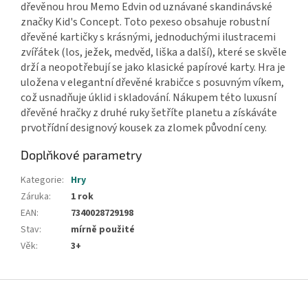
dřevěnou hrou Memo Edvin od uznávané skandinávské
značky Kid's Concept. Toto pexeso obsahuje robustní
dřevěné kartičky s krásnými, jednoduchými ilustracemi
zvířátek (los, ježek, medvěd, liška a další), které se skvěle
drží a neopotřebují se jako klasické papírové karty. Hra je
uložena v elegantní dřevěné krabičce s posuvným víkem,
což usnadňuje úklid i skladování. Nákupem této luxusní
dřevěné hračky z druhé ruky šetříte planetu a získáváte
prvotřídní designový kousek za zlomek původní ceny.
Doplňkové parametry
Kategorie
:
Hry
Záruka
:
1 rok
EAN
:
7340028729198
Stav
:
mírně použité
Věk
:
3+
Z
á