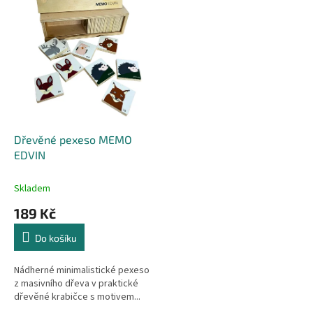
r
p
o
i
d
s
u
p
k
r
t
o
ů
d
u
k
Dřevěné pexeso MEMO
t
EDVIN
ů
Skladem
189 Kč
Do košíku
Nádherné minimalistické pexeso
z masivního dřeva v praktické
dřevěné krabičce s motivem...