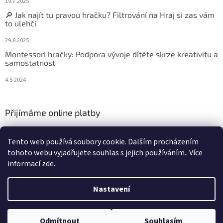
19.7.2025
🔎 Jak najít tu pravou hračku? Filtrování na Hraj si zas vám
to ulehčí
29.6.2025
Montessori hračky: Podpora vývoje dítěte skrze kreativitu a
samostatnost
4.5.2024
Přijímáme online platby
Tento web používá soubory cookie. Dalším procházením
tohoto webu vyjadřujete souhlas s jejich používáním.. Více
informací
zde
.
Vytvořil Shoptet
Nastavení
Copyright 2026
Hraj si zas
. Všechna práva vyhrazena.
Upravit
Odmítnout
Souhlasím
nastavení cookies