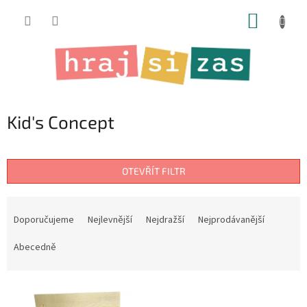
Přejít
NÁKUP
na
obsah
KOŠÍK
Kid's Concept
OTEVŘÍT FILTR
Ř
a
Doporučujeme
Nejlevnější
Nejdražší
Nejprodávanější
z
e
Abecedně
n
í
V
p
ý