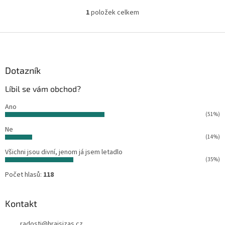
1
položek celkem
O
v
l
Z
á
á
d
p
a
a
Dotazník
c
t
í
Líbil se vám obchod?
í
p
r
Ano
v
(51%)
k
Ne
y
(14%)
v
ý
Všichni jsou divní, jenom já jsem letadlo
p
(35%)
i
Počet hlasů:
118
s
u
Kontakt
radosti
@
hrajsizas.cz