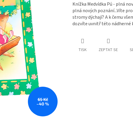
Knížka Medvídka Pú - plná nov
plná nových poznání...Víte pr
stromy dýchají? A k čemu vše
dozvíte uvnitř této nádherné 
TISK
ZEPTAT SE
S
65 Kč
–40 %