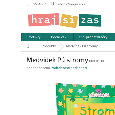
Přejít
725347650
radosti@hrajsizas.cz
na
obsah
Produkty
Podle Věku
Chci prodat hračky
Domů
Produkty
Medvídek Pú stromy
Medvídek Pú stromy
B0001930
Průměrné
Neohodnoceno
Podrobnosti hodnocení
hodnocení
produktu
je
0,0
z
5
hvězdiček.