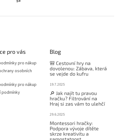
5+
ce pro vás
Blog
podmínky pro nákup
🎒 Cestovní hry na
dovolenou: Zábava, která
ochrany osobních
se vejde do kufru
podmínky pro nákup
19.7.2025
í podmínky
🔎 Jak najít tu pravou
hračku? Filtrování na
Hraj si zas vám to ulehčí
29.6.2025
Montessori hračky:
Podpora vývoje dítěte
skrze kreativitu a
samostatnost