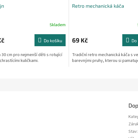
jn
Retro mechanická káča
Skladem
Kč
69 Kč
Do košíku
Do 
30 cm pro nejmenší děti s rotující
Tradiční retro mechanická káča s v
 chrastícími kuličkami.
barevnými pruhy, kterou si pamatuje
Dop
Kate
Záru
Stav
: