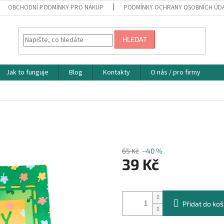
OBCHODNÍ PODMÍNKY PRO NÁKUP
PODMÍNKY OCHRANY OSOBNÍCH ÚD
HLEDAT
Jak to funguje
Blog
Kontakty
O nás / pro firmy
65 Kč
–40 %
39 Kč
Měrná
cena:
Přidat do koš