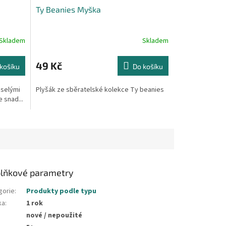
Ty Beanies Myška
Skladem
Skladem
49 Kč
košíku
Do košíku
eselými
Plyšák ze sběratelské kolekce Ty beanies
 snad...
lňkové parametry
gorie
:
Produkty podle typu
ka
:
1 rok
nové / nepoužité