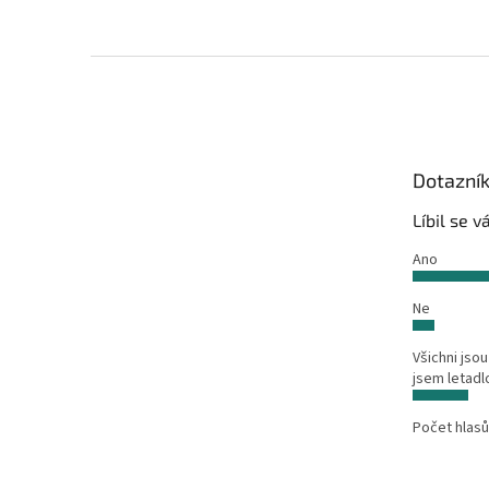
Z
á
p
a
t
Dotazní
í
Líbil se 
Ano
Ne
Všichni jsou
jsem letadl
Počet hlasů