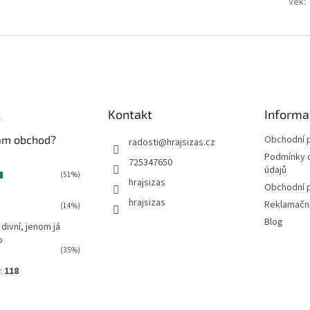
Věk
:
k
Kontakt
Informa
vám obchod?
Obchodní 
radosti
@
hrajsizas.cz
Podmínky 
725347650
údajů
(51%)
hrajsizas
Obchodní 
hrajsizas
Reklamačn
(14%)
Blog
 divní, jenom já
o
(35%)
:
118