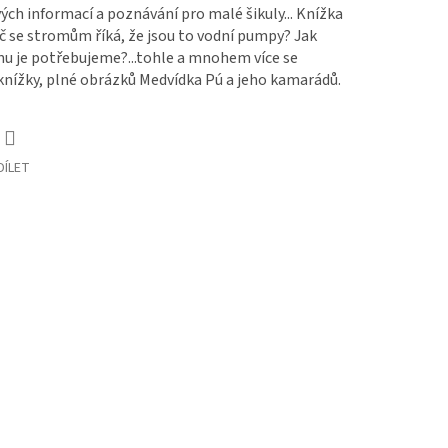
ých informací a poznávání pro malé šikuly... Knížka
oč se stromům říká, že jsou to vodní pumpy? Jak
mu je potřebujeme?...tohle a mnohem více se
knížky, plné obrázků Medvídka Pú a jeho kamarádů.
DÍLET