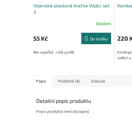
Vojenská plastová hračka Vojáci set
Komba
3
Skladem
55 Kč
220 
Do košíku
Mix vojáčků - celý pytlík
Kombajn 
radlicí a
Popis
Podobné (4)
Diskuze
Detailní popis produktu
Popis produktu není dostupný