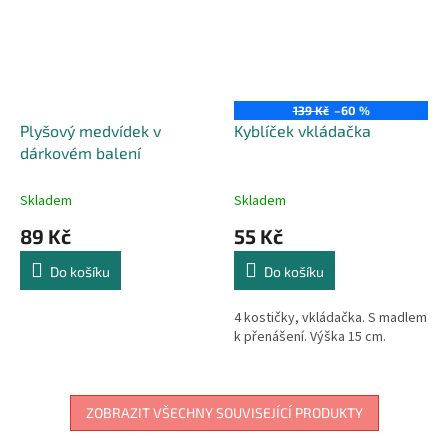
139 Kč
–60 %
Plyšový medvídek v
Kyblíček vkládačka
dárkovém balení
Skladem
Skladem
89 Kč
55 Kč
Do košíku
Do košíku
4 kostičky, vkládačka. S madlem
k přenášení. Výška 15 cm.
ZOBRAZIT VŠECHNY SOUVISEJÍCÍ PRODUKTY