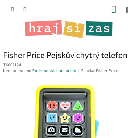
Přejít
NÁKUP
na
obsah
KOŠÍK
Fisher Price Pejskův chytrý telefon
T0002124
Průměrné
Neohodnoceno
Podrobnosti hodnocení
Značka:
Fisher-Price
hodnocení
produktu
je
0,0
z
5
hvězdiček.