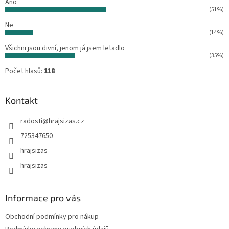
Ano
(51%)
Ne
(14%)
Všichni jsou divní, jenom já jsem letadlo
(35%)
Počet hlasů:
118
Kontakt
radosti
@
hrajsizas.cz
725347650
hrajsizas
hrajsizas
Informace pro vás
Obchodní podmínky pro nákup