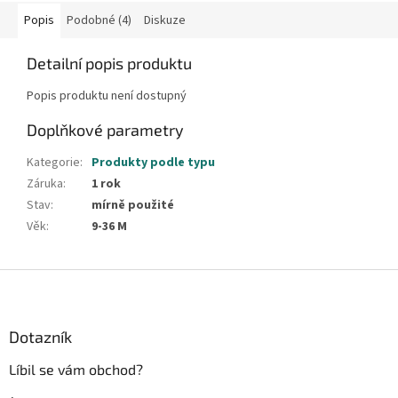
Popis
Podobné (4)
Diskuze
Detailní popis produktu
Popis produktu není dostupný
Doplňkové parametry
Kategorie
:
Produkty podle typu
Záruka
:
1 rok
Stav
:
mírně použité
Věk
:
9-36 M
Z
á
p
a
Dotazník
t
Líbil se vám obchod?
í