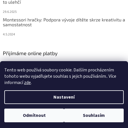
to ulehčí
29.6.2025
Montessori hračky: Podpora vývoje dítěte skrze kreativitu a
samostatnost
4.5.2024
Přijímáme online platby
Tento web používá soubory cookie. Dalším procházením
tohoto webu vyjadřujete souhlas s jejich používáním.. Více
informací
zde
.
Vytvořil Shoptet
Nastavení
Copyright 2026
Hraj si zas
. Všechna práva vyhrazena.
Upravit
Odmítnout
Souhlasím
nastavení cookies