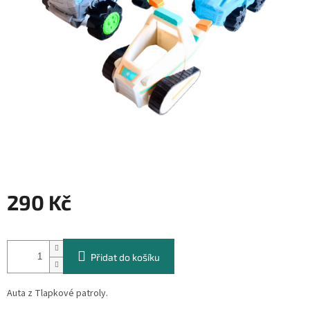
290 Kč
Měrná
cena:
Přidat do košíku
Auta z Tlapkové patroly.