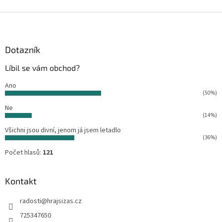
Z
á
p
a
Dotazník
t
Líbil se vám obchod?
í
Ano
(50%)
Ne
(14%)
Všichni jsou divní, jenom já jsem letadlo
(36%)
Počet hlasů:
121
Kontakt
radosti
@
hrajsizas.cz
725347650