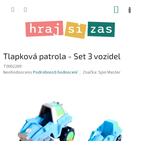
Přejít
NÁKUP
na
obsah
KOŠÍK
Tlapková patrola - Set 3 vozidel
T0002269
Průměrné
Neohodnoceno
Podrobnosti hodnocení
Značka:
Spin Master
hodnocení
produktu
je
0,0
z
5
hvězdiček.