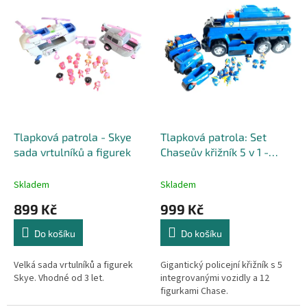
r
p
o
i
d
s
u
p
k
r
t
o
ů
d
u
k
Tlapková patrola - Skye
Tlapková patrola: Set
t
sada vrtulníků a figurek
Chaseův křižník 5 v 1 -
ů
modrá
Skladem
Skladem
899 Kč
999 Kč
Do košíku
Do košíku
Velká sada vrtulníků a figurek
Gigantický policejní křižník s 5
Skye. Vhodné od 3 let.
integrovanými vozidly a 12
figurkami Chase.