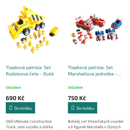
Tlapková patrola: Set
Tlapková patrola: Set
Rubbleova četa - žlutá
Marshallova jednotka -
červená
Skladem
Skladem
690 Kč
750 Kč
Do košíku
Do košíku
Obří Ultimate Construction
Bohatý set 4 hasičských vozidel
Truck, mini vozidlo a sbírka
a 8 figurek Marshalla v různých