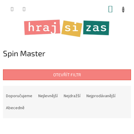
Přejít
NÁKUP
na
obsah
KOŠÍK
Spin Master
OTEVŘÍT FILTR
Ř
a
Doporučujeme
Nejlevnější
Nejdražší
Nejprodávanější
z
e
Abecedně
n
í
V
p
ý