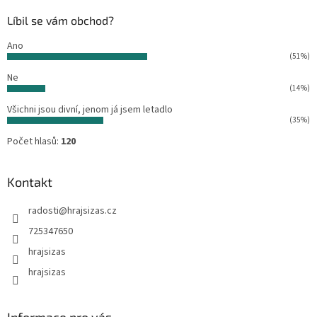
t
í
Líbil se vám obchod?
í
p
r
Ano
v
(51%)
k
Ne
y
(14%)
v
ý
Všichni jsou divní, jenom já jsem letadlo
p
(35%)
i
Počet hlasů:
120
s
u
Kontakt
radosti
@
hrajsizas.cz
725347650
hrajsizas
hrajsizas