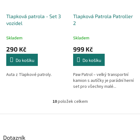
Tlapková patrola - Set 3
Tlapková Patrola Patroller
vozidel
2
Skladem
Skladem
290 Kč
999 Kč
Do košíku
Do košíku
Auta z Tlapkové patroly.
Paw Patrol – velký transportní
kamion s autíčky je parádní herní
set pro všechny malé...
10
položek celkem
O
v
l
Z
á
á
d
p
a
a
Dotazník
c