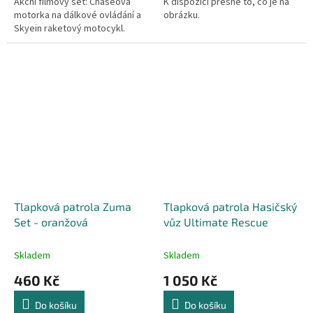
Akční filmový set: Chaseova
K dispozici přesně to, co je na
motorka na dálkové ovládání a
obrázku.
Skyein raketový motocykl.
Tlapková patrola Zuma
Tlapková patrola Hasičský
Set - oranžová
vůz Ultimate Rescue
Skladem
Skladem
460 Kč
1 050 Kč
Do košíku
Do košíku