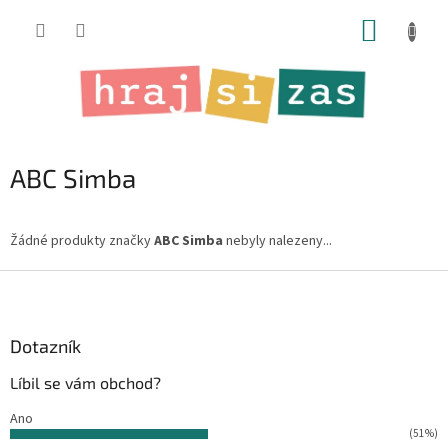
Přejít
NÁKUP
na
obsah
KOŠÍK
ABC Simba
Žádné produkty značky
ABC Simba
nebyly nalezeny...
Z
á
p
a
Dotazník
t
Líbil se vám obchod?
í
Ano
(51%)