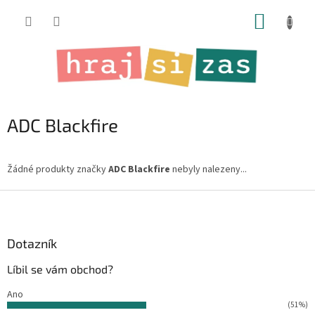
Přejít
NÁKUP
na
obsah
KOŠÍK
ADC Blackfire
Žádné produkty značky
ADC Blackfire
nebyly nalezeny...
Z
á
p
a
Dotazník
t
Líbil se vám obchod?
í
Ano
(51%)