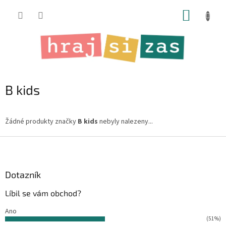
Přejít
NÁKUP
na
obsah
KOŠÍK
B kids
Žádné produkty značky
B kids
nebyly nalezeny...
Z
á
p
a
Dotazník
t
Líbil se vám obchod?
í
Ano
(51%)