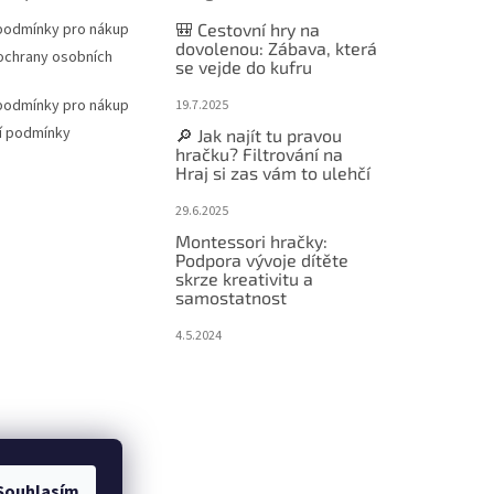
podmínky pro nákup
🎒 Cestovní hry na
dovolenou: Zábava, která
ochrany osobních
se vejde do kufru
podmínky pro nákup
19.7.2025
í podmínky
🔎 Jak najít tu pravou
hračku? Filtrování na
Hraj si zas vám to ulehčí
29.6.2025
Montessori hračky:
Podpora vývoje dítěte
skrze kreativitu a
samostatnost
4.5.2024
Souhlasím