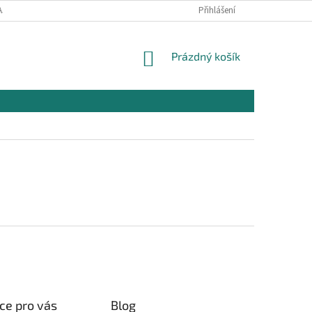
AJŮ
OBCHODNÍ PODMÍNKY PRO NÁKUP
Přihlášení
REKLAMAČNÍ PODMÍNKY
NÁKUPNÍ
Prázdný košík
KOŠÍK
ce pro vás
Blog