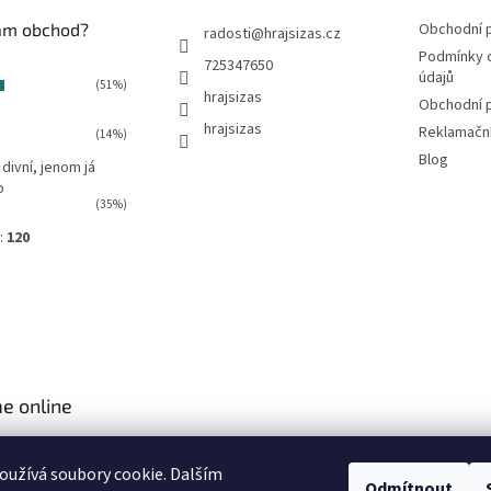
vám obchod?
Obchodní 
radosti
@
hrajsizas.cz
Podmínky 
725347650
údajů
(51%)
hrajsizas
Obchodní 
hrajsizas
Reklamačn
(14%)
Blog
 divní, jenom já
o
(35%)
:
120
e online
užívá soubory cookie. Dalším
Odmítnout