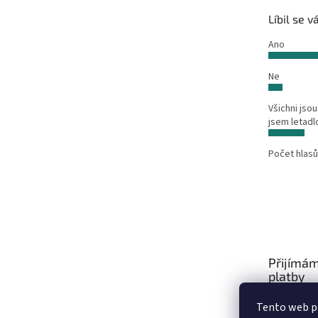
Líbil se 
Ano
Ne
Všichni jsou
jsem letadl
Počet hlasů
Přijímám
platby
Tento web po