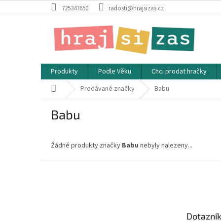
Přejít
725347650
radosti@hrajsizas.cz
na
obsah
Produkty
Podle Věku
Chci prodat hračky
Domů
Prodávané značky
Babu
Babu
Žádné produkty značky
Babu
nebyly nalezeny...
Z
á
p
a
t
Dotazní
í